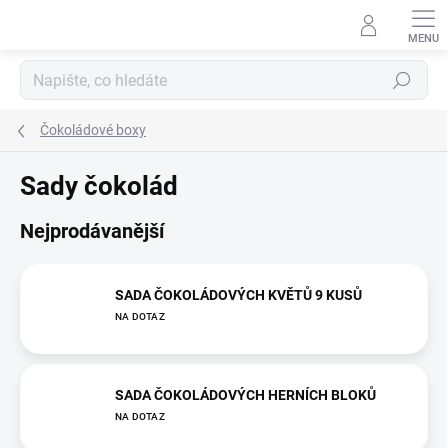
Přejít
na
obsah
Hledat
Čokoládové boxy
Sady čokolád
Nejprodávanější
SADA ČOKOLÁDOVÝCH KVĚTŮ 9 KUSŮ
NA DOTAZ
SADA ČOKOLÁDOVÝCH HERNÍCH BLOKŮ
NA DOTAZ