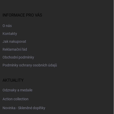
í
a
y
t
v
ý
í
INFORMACE PRO VÁS
p
i
O nás
s
u
Kontakty
Jak nakupovat
Reklamační řád
Obchodní podmínky
Podmínky ochrany osobních údajů
AKTUALITY
Odznaky a medaile
Action collection
Novinka - Skleněné doplňky