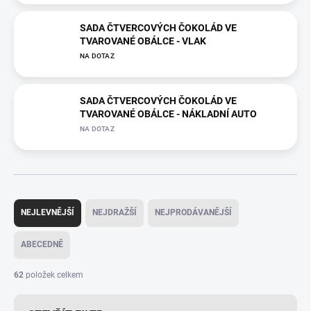
SADA ČTVERCOVÝCH ČOKOLÁD VE
TVAROVANÉ OBÁLCE - VLAK
NA DOTAZ
SADA ČTVERCOVÝCH ČOKOLÁD VE
TVAROVANÉ OBÁLCE - NÁKLADNÍ AUTO
NA DOTAZ
Ř
a
NEJLEVNĚJŠÍ
NEJDRAŽŠÍ
NEJPRODÁVANĚJŠÍ
z
e
ABECEDNĚ
n
í
62
položek celkem
p
r