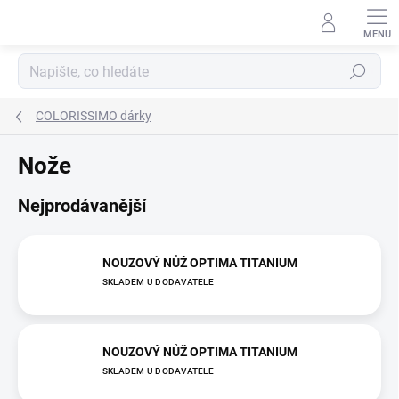
Přejít
na
obsah
Hledat
COLORISSIMO dárky
Nože
Nejprodávanější
NOUZOVÝ NŮŽ OPTIMA TITANIUM
SKLADEM U DODAVATELE
NOUZOVÝ NŮŽ OPTIMA TITANIUM
SKLADEM U DODAVATELE