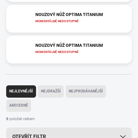
NOUZOVÝ NŮŽ OPTIMA TITANIUM
MOMENTÁLNĚ NEDOSTUPNÉ
NOUZOVÝ NŮŽ OPTIMA TITANIUM
MOMENTÁLNĚ NEDOSTUPNÉ
Ř
a
NEJLEVNĚJŠÍ
NEJDRAŽŠÍ
NEJPRODÁVANĚJŠÍ
z
e
ABECEDNĚ
n
í
8
položek celkem
p
r
OTEVŘÍT FILTR
o