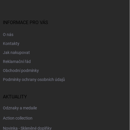
p
í
p
a
r
t
v
í
INFORMACE PRO VÁS
k
y
O nás
v
ý
Kontakty
p
i
Jak nakupovat
s
Reklamační řád
u
Obchodní podmínky
Podmínky ochrany osobních údajů
AKTUALITY
Odznaky a medaile
Action collection
Novinka - Skleněné doplňky