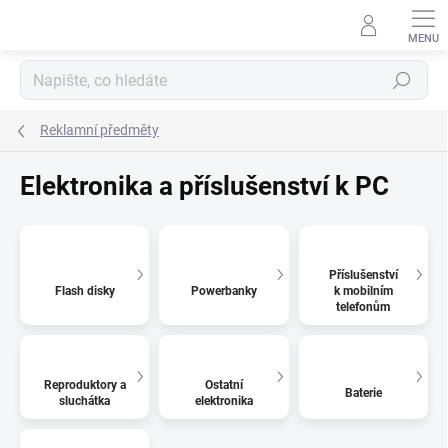
Přejít
na
obsah
Hledat
Reklamní předměty
Elektronika a příslušenství k PC
Příslušenství
Flash disky
Powerbanky
k mobilním
telefonům
Reproduktory a
Ostatní
Baterie
sluchátka
elektronika