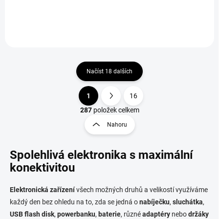
Načíst 18 dalších
1
16
O
S
v
t
287
položek celkem
l
r
Nahoru
á
á
d
n
a
Spolehlivá elektronika s maximální
k
c
o
í
konektivitou
p
v
r
á
Elektronická zařízení
všech možných druhů a velikostí využíváme
v
n
k
každý den bez ohledu na to, zda se jedná o
nabíječku
,
sluchátka
,
í
y
USB flash disk
,
powerbanku
,
baterie
, různé
adaptéry
nebo
držáky