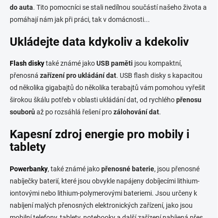
v
do auta
. Tito pomocníci se stali nedílnou součástí našeho života a
ý
p
pomáhají nám jak při práci, tak v domácnosti...
i
s
Ukládejte data kdykoliv a kdekoliv
u
Flash disky
také známé jako
USB paměti
jsou kompaktní,
přenosná
zařízení pro ukládání dat
. USB flash disky s kapacitou
od několika gigabajtů do několika terabajtů vám pomohou vyřešit
širokou škálu potřeb v oblasti ukládání dat, od rychlého
přenosu
souborů
až po rozsáhlá řešení pro
zálohování dat
.
Kapesní zdroj energie pro mobily i
tablety
Powerbanky
, také známé jako
přenosné baterie
, jsou přenosné
nabíječky baterií, které jsou obvykle napájeny dobíjecími lithium-
iontovými nebo lithium-polymerovými bateriemi. Jsou určeny k
nabíjení malých přenosných elektronických zařízení, jako jsou
mobilní telefony, tablety, notebooky a další zařízení nabíjená přes