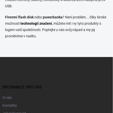
USB.
Firemní flash disk
nebo
pawerbanka
? Není problém... Díky široké
možnosti
technologií značení
, můžete mít i vy tyto produkty s
logem vaší společnosti. Poptejte u nás svůj nápad a my jej
proměníme v realitu.
Z
á
p
a
t
í
INFORMACE PRO VÁS
O nás
Kontakty