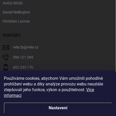
HUGO BOSS
Daniel Wellington
Christian Lacroix
KONTAKT
vela.fp
@
vela.cz
596 121 269
602 533 176
VELA CZECH
Používáme cookies, abychom Vám umožnili pohodlné
prohlížení webu a díky analýze provozu webu neustále
velaczech
zlepšovali jeho funkce, výkon a použitelnost.
Více
informací
https://www.youtube.com/@velaczech
Nastavení