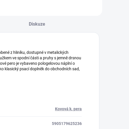
Diskuze
obené z hliníku, dostupné v metalických
užkem ve spodní části a pruhy s jemně drsnou
čkové pero je vybaveno pologelovou náplní o
ko klasický psací doplněk do obchodních sad,
Kovová k. pera
5905179625236