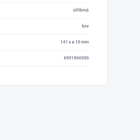
stříbrná
kov
141 x ø 10 mm
6591960300