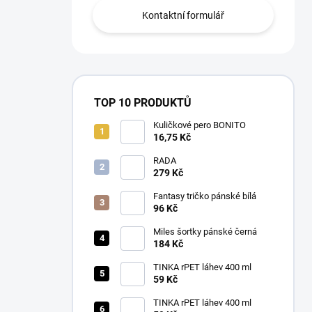
Kontaktní formulář
TOP 10 PRODUKTŮ
Kuličkové pero BONITO
16,75 Kč
RADA
279 Kč
Fantasy tričko pánské bílá
96 Kč
Miles šortky pánské černá
184 Kč
TINKA rPET láhev 400 ml
59 Kč
TINKA rPET láhev 400 ml