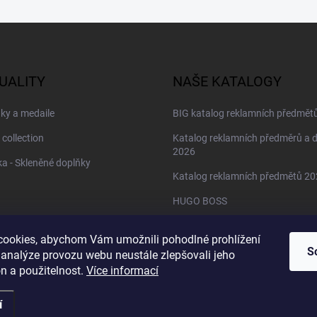
UALITY
NAŠE KATALOGY
ky a medaile
BIG katalog reklamních předmět
 collection
Katalog reklamních předměrů a 
2026
a - Skleněné doplňky
Katalog reklamních předmětů 2
HUGO BOSS
Daniel Wellington
ookies, abychom Vám umožnili pohodlné prohlížení
Christian Lacroix
S
 analýze provozu webu neustále zlepšovali jeho
n a použitelnost.
Více informací
í