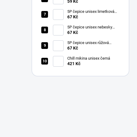
59 Kč
5P čepice unisex limetková
nastavitelná
67 Kč
5P čepice unisex nebesky
modrá nastavitelná
67 Kč
5P čepice unisex růžová
nastavitelná
67 Kč
Chill mikina unisex černá
421 Kč