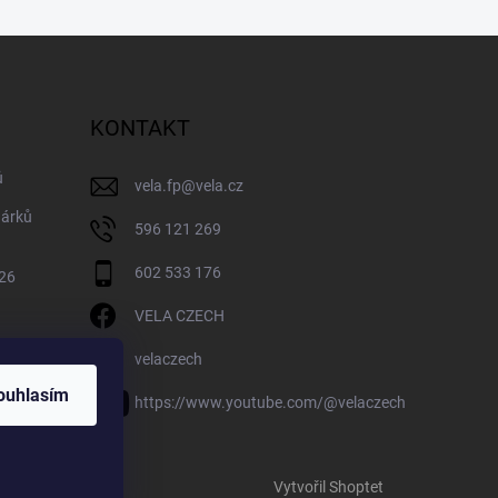
KONTAKT
ů
vela.fp
@
vela.cz
dárků
596 121 269
602 533 176
026
VELA CZECH
velaczech
ouhlasím
https://www.youtube.com/@velaczech
Vytvořil Shoptet