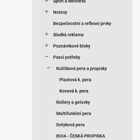
n
Sport a wellness
í
Notesy
p
a
Bezpečnostní a reflexní prvky
n
Sladká reklama
e
l
Poznámkové bloky
Psací potřeby
Kuličková pera a propisky
Plastová k. pera
Kovová k. pera
Rollery a gelovky
Multifunkční pera
Dotyková pera
BOIA - ČESKÁ PROPISKA