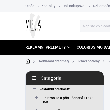
Přejít
O nás
Kontakty
Jak nakupovat
Reklamační
na
obsah
REKLAMNÍ PŘEDMĚTY
COLORISSIMO DÁ
Domů
Reklamní předměty
Psací potřeby
P
Kategorie
o
Přeskočit
s
kategorie
t
Reklamní předměty
r
Elektronika a příslušenství k PC /
a
USB
n