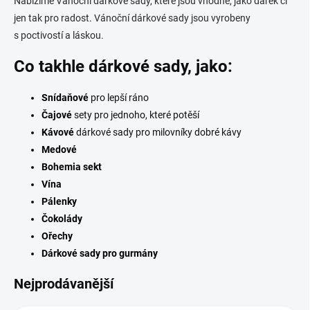
Nabízíme Vánoční dárkové sady, které jsou vhodné, jako dárek či
jen tak pro radost. Vánoční dárkové sady jsou vyrobeny
s poctivostí a láskou.
Co takhle dárkové sady, jako:
Snídaňové
pro lepší ráno
Čajové
sety pro jednoho, které potěší
Kávové
dárkové sady pro milovníky dobré kávy
Medové
Bohemia sekt
Vína
Pálenky
Čokolády
Ořechy
Dárkové sady pro gurmány
Nejprodávanější