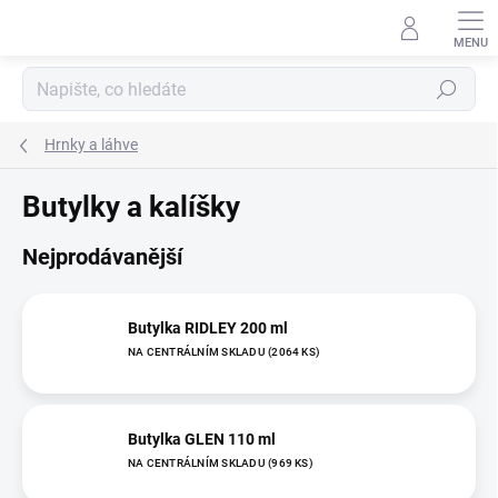
Přejít
na
obsah
Hledat
Hrnky a láhve
Butylky a kalíšky
Nejprodávanější
Butylka RIDLEY 200 ml
NA CENTRÁLNÍM SKLADU
(2064 KS)
Butylka GLEN 110 ml
NA CENTRÁLNÍM SKLADU
(969 KS)