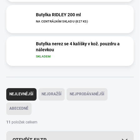
Butylka RIDLEY 200 ml
NA CENTRÁLNÍM SKLADU
(827 KS)
Butylka nerez se 4 kalíšky v kož. pouzdru a
nálevkou
SKLADEM
Ř
a
NEJLEVNĚJŠÍ
NEJDRAŽŠÍ
NEJPRODÁVANĚJŠÍ
z
e
ABECEDNĚ
n
í
11
položek celkem
p
r