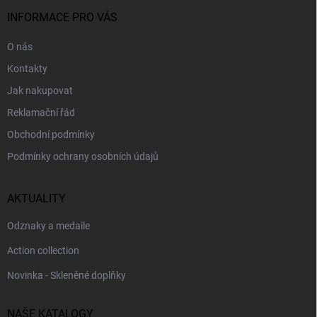
t
v
í
INFORMACE PRO VÁS
k
y
O nás
v
ý
Kontakty
p
i
Jak nakupovat
s
Reklamační řád
u
Obchodní podmínky
Podmínky ochrany osobních údajů
AKTUALITY
Odznaky a medaile
Action collection
Novinka - Skleněné doplňky
NAŠE KATALOGY