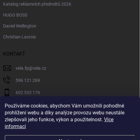
Katalog reklamních předmětů 2026
HUGO BOSS
Daniel Wellington
Christian Lacroix
KONTAKT
vela.fp
@
vela.cz
596 121 269
602 533 176
VELA CZECH
Používáme cookies, abychom Vám umožnili pohodlné
prohlížení webu a díky analýze provozu webu neustále
velaczech
zlepšovali jeho funkce, výkon a použitelnost.
Více
informací
https://www.youtube.com/@velaczech