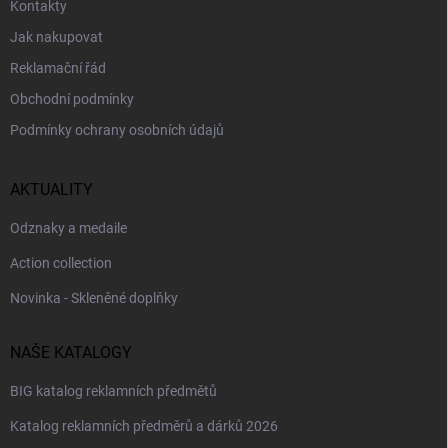
Kontakty
p
i
Jak nakupovat
s
Reklamační řád
u
Obchodní podmínky
Podmínky ochrany osobních údajů
AKTUALITY
Odznaky a medaile
Action collection
Novinka - Skleněné doplňky
NAŠE KATALOGY
BIG katalog reklamních předmětů
Katalog reklamních předměrů a dárků 2026