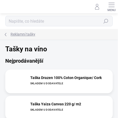
Přejít
na
obsah
Hledat
Reklamní tašky
Tašky na víno
Nejprodávanější
Taška Drazen 100% Coton Organique/ Cork
SKLADEM U DODAVATELE
Taška Yaiza Canvas 220 g/ m2
SKLADEM U DODAVATELE