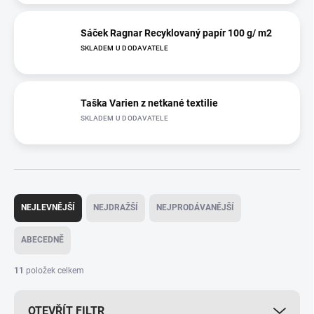
Sáček Ragnar Recyklovaný papír 100 g/ m2
SKLADEM U DODAVATELE
Taška Varien z netkané textilie
SKLADEM U DODAVATELE
Ř
a
NEJLEVNĚJŠÍ
NEJDRAŽŠÍ
NEJPRODÁVANĚJŠÍ
z
e
ABECEDNĚ
n
í
11
položek celkem
p
r
OTEVŘÍT FILTR
o