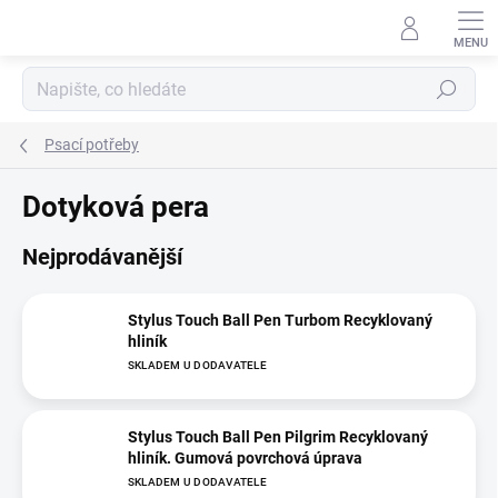
Přejít
na
obsah
Hledat
Psací potřeby
Dotyková pera
Nejprodávanější
Stylus Touch Ball Pen Turbom Recyklovaný
hliník
SKLADEM U DODAVATELE
Stylus Touch Ball Pen Pilgrim Recyklovaný
hliník. Gumová povrchová úprava
SKLADEM U DODAVATELE