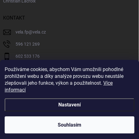
Christian Lacroix
KONTAKT
vela.fp
@
vela.cz
596 121 269
602 533 176
VELA CZECH
Používáme cookies, abychom Vám umožnili pohodlné
prohlížení webu a díky analýze provozu webu neustále
velaczech
zlepšovali jeho funkce, výkon a použitelnost.
Více
informací
https://www.youtube.com/@velaczech
Nastavení
Copyright 2026
Vela.cz
. Všechna práva vyhrazena.
Souhlasím
Vytvořil Shoptet