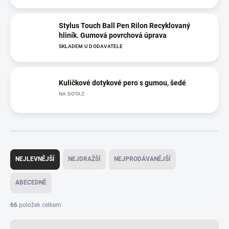
Stylus Touch Ball Pen Rilon Recyklovaný
hliník. Gumová povrchová úprava
SKLADEM U DODAVATELE
Kuličkové dotykové pero s gumou, šedé
NA DOTAZ
Ř
a
NEJLEVNĚJŠÍ
NEJDRAŽŠÍ
NEJPRODÁVANĚJŠÍ
z
e
ABECEDNĚ
n
í
66
položek celkem
p
r