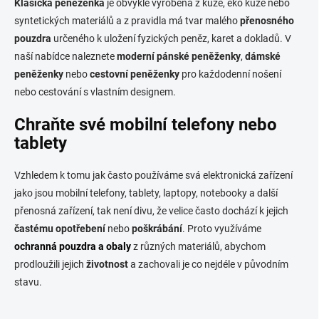
Klasická peněženka
je obvykle vyrobena z kůže, eko kůže nebo
syntetických materiálů a z pravidla má tvar malého
přenosného
pouzdra
určeného k uložení fyzických peněz, karet a dokladů. V
naší nabídce naleznete
moderní pánské peněženky
,
dámské
peněženky
nebo
cestovní peněženky
pro každodenní nošení
nebo cestování s vlastním designem.
Chraňte své mobilní telefony nebo
tablety
Vzhledem k tomu jak často používáme svá elektronická zařízení
jako jsou mobilní telefony, tablety, laptopy, notebooky a další
přenosná zařízení, tak není divu, že velice často dochází k jejich
častému opotřebení
nebo
poškrábání
. Proto využíváme
ochranná pouzdra
a obaly
z různých materiálů, abychom
prodloužili jejich
životnost
a zachovali je co nejdéle v původním
stavu.