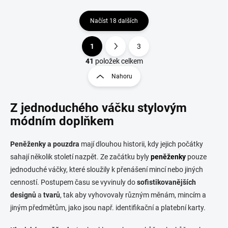
Načíst 18 dalších
1
3
O
S
v
t
41
položek celkem
l
r
Nahoru
á
á
d
n
a
Z jednoduchého váčku stylovým
k
c
o
í
módním doplňkem
p
v
r
á
Peněženky a pouzdra
mají dlouhou historii, kdy jejich počátky
v
n
k
sahají několik století nazpět. Ze začátku byly
peněženky
pouze
í
y
jednoduché váčky, které sloužily k přenášení mincí nebo jiných
v
cenností. Postupem času se vyvinuly do
sofistikovanějších
ý
p
designů
a
tvarů
, tak aby vyhovovaly různým měnám, mincím a
i
jiným předmětům, jako jsou např. identifikační a platební karty.
s
u