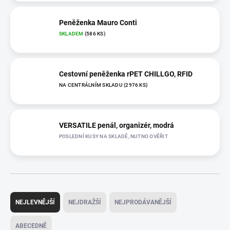
Peněženka Mauro Conti
SKLADEM
(586 KS)
Cestovní peněženka rPET CHILLGO, RFID
NA CENTRÁLNÍM SKLADU
(2976 KS)
VERSATILE penál, organizér, modrá
POSLEDNÍ KUSY NA SKLADĚ, NUTNO OVĚŘIT
Ř
a
NEJLEVNĚJŠÍ
NEJDRAŽŠÍ
NEJPRODÁVANĚJŠÍ
z
e
ABECEDNĚ