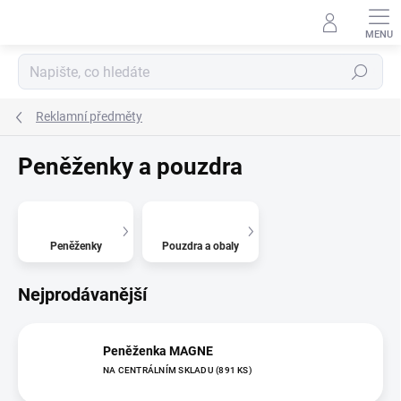
Přejít
na
obsah
Hledat
Reklamní předměty
Peněženky a pouzdra
Peněženky
Pouzdra a obaly
Nejprodávanější
Peněženka MAGNE
NA CENTRÁLNÍM SKLADU
(891 KS)