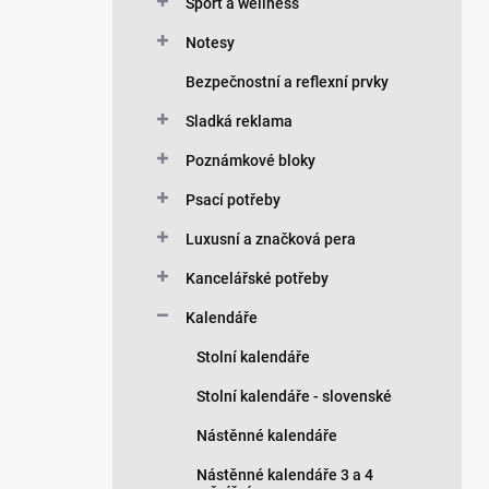
n
Sport a wellness
í
Notesy
p
a
Bezpečnostní a reflexní prvky
n
Sladká reklama
e
l
Poznámkové bloky
Psací potřeby
Luxusní a značková pera
Kancelářské potřeby
Kalendáře
Stolní kalendáře
Stolní kalendáře - slovenské
Nástěnné kalendáře
Nástěnné kalendáře 3 a 4