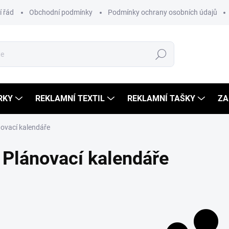
 řád
Obchodní podmínky
Podmínky ochrany osobních údajů
Hledat
RKY
REKLAMNÍ TEXTIL
REKLAMNÍ TAŠKY
ZA
ovací kalendáře
Plánovací kalendáře