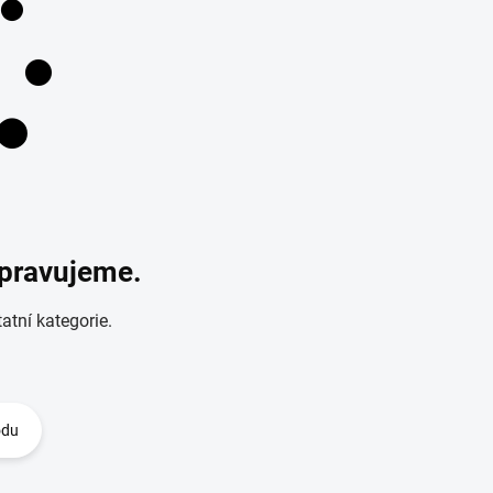
ipravujeme.
atní kategorie.
odu