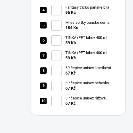
Fantasy tričko pánské bílá
96 Kč
Miles šortky pánské černá
184 Kč
TINKA rPET láhev 400 ml
59 Kč
TINKA rPET láhev 400 ml
59 Kč
5P čepice unisex limetková
nastavitelná
67 Kč
5P čepice unisex nebesky
modrá nastavitelná
67 Kč
5P čepice unisex růžová
nastavitelná
67 Kč