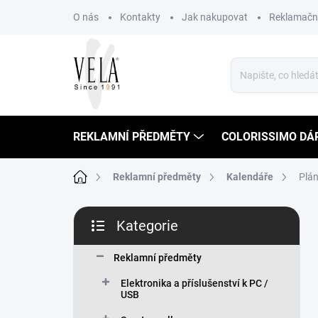
Přejít
O nás
Kontakty
Jak nakupovat
Reklamační
na
obsah
REKLAMNÍ PŘEDMĚTY
COLORISSIMO DÁ
Domů
Reklamní předměty
Kalendáře
Plán
P
Kategorie
o
Přeskočit
s
kategorie
t
Reklamní předměty
r
Elektronika a příslušenství k PC /
a
USB
n