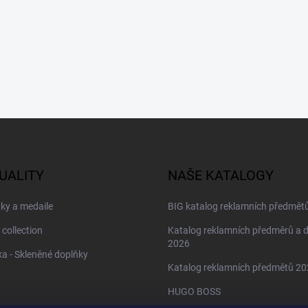
UALITY
NAŠE KATALOGY
ky a medaile
BIG katalog reklamních předmět
 collection
Katalog reklamních předměrů a 
2026
a - Skleněné doplňky
Katalog reklamních předmětů 2
HUGO BOSS