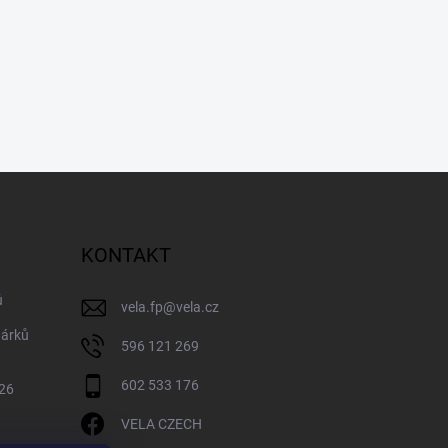
KONTAKT
ů
vela.fp
@
vela.cz
dárků
596 121 269
602 533 176
026
VELA CZECH