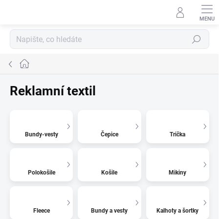
Přejít
na
obsah
Hledat
Domů
Reklamní textil
Bundy-vesty
Čepice
Trička
Polokošile
Košile
Mikiny
Fleece
Bundy a vesty
Kalhoty a šortky