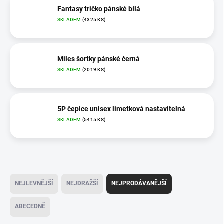
Fantasy tričko pánské bílá
SKLADEM
(4325 KS)
Miles šortky pánské černá
SKLADEM
(2019 KS)
5P čepice unisex limetková nastavitelná
SKLADEM
(5415 KS)
Ř
a
NEJLEVNĚJŠÍ
NEJDRAŽŠÍ
NEJPRODÁVANĚJŠÍ
z
e
ABECEDNĚ
n