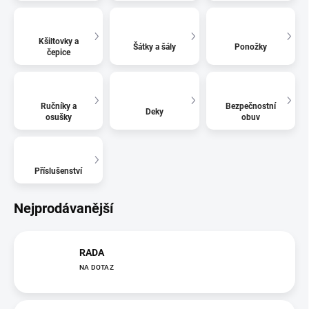
Kšiltovky a
Šátky a šály
Ponožky
čepice
Ručníky a
Bezpečnostní
Deky
osušky
obuv
Příslušenství
Nejprodávanější
RADA
NA DOTAZ