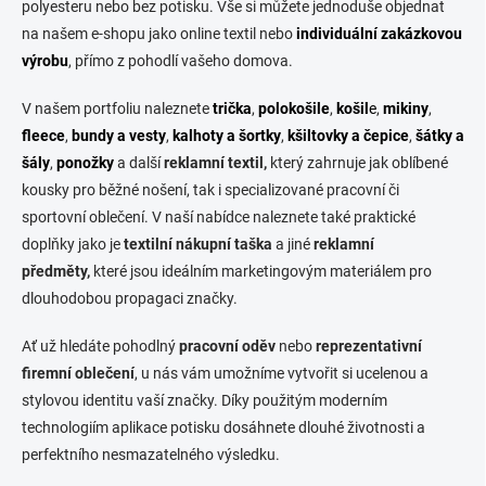
polyesteru nebo bez potisku. Vše si můžete jednoduše objednat
u
na našem e-shopu jako online textil nebo
individuální zakázkovou
výrobu
, přímo z pohodlí vašeho domova.
V našem portfoliu naleznete
trička
,
polokošile
,
košil
e
,
mikiny
,
fleece
,
bundy a vesty
,
kalhoty a šortky
,
kšiltovky a čepice
,
šátky a
šály
,
ponožky
a další
reklamní textil,
který zahrnuje jak oblíbené
kousky pro běžné nošení, tak i specializované pracovní či
sportovní oblečení. V naší nabídce naleznete také praktické
doplňky jako je
textilní nákupní taška
a jiné
reklamní
předměty,
které jsou ideálním marketingovým materiálem pro
dlouhodobou propagaci značky.
Ať už hledáte pohodlný
pracovní oděv
nebo
reprezentativní
firemní oblečení
, u nás vám umožníme vytvořit si ucelenou a
stylovou identitu vaší značky. Díky použitým moderním
technologiím aplikace potisku dosáhnete dlouhé životnosti a
perfektního nesmazatelného výsledku.