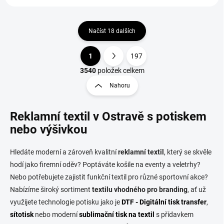
Načíst 18 dalších
1
197
O
S
v
t
3540
položek celkem
l
r
Nahoru
á
á
d
n
a
Reklamní textil v Ostravě s potiskem
k
c
o
í
nebo výšivkou
p
v
r
á
Hledáte moderní a zároveň kvalitní
reklamní textil
, který se skvěle
v
n
k
hodí jako firemní oděv? Poptáváte košile na eventy a veletrhy?
í
y
Nebo potřebujete zajistit funkční textil pro různé sportovní akce?
v
Nabízíme široký sortiment
textilu vhodného pro branding
, ať už
ý
p
využijete technologie potisku jako je
DTF - Digitální tisk transfer
,
i
sítotisk
nebo moderní
sublimační tisk na textil
s přídavkem
s