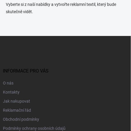
Vyberte si z naší nabídky a vytvořte reklamní textil, který bude
skutečně vidět.
Z
á
p
a
t
í
INFORMACE PRO VÁS
O nás
Kontakty
Jak nakupovat
Reklamační řád
Obchodní podmínky
Podmínky ochrany osobních údajů