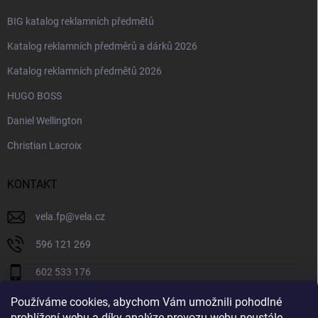
BIG katalog reklamních předmětů
Katalog reklamních předměrů a dárků 2026
Katalog reklamních předmětů 2026
HUGO BOSS
Daniel Wellington
Christian Lacroix
KONTAKT
vela.fp
@
vela.cz
596 121 269
602 533 176
VELA CZECH
Používáme cookies, abychom Vám umožnili pohodlné
prohlížení webu a díky analýze provozu webu neustále