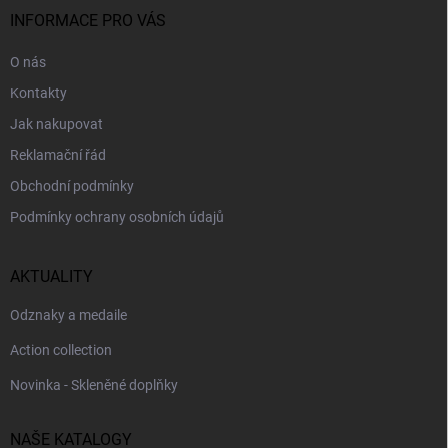
ý
í
INFORMACE PRO VÁS
p
i
O nás
s
u
Kontakty
Jak nakupovat
Reklamační řád
Obchodní podmínky
Podmínky ochrany osobních údajů
AKTUALITY
Odznaky a medaile
Action collection
Novinka - Skleněné doplňky
NAŠE KATALOGY