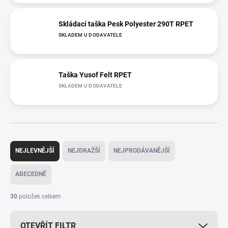
Skládací taška Pesk Polyester 290T RPET
SKLADEM U DODAVATELE
Taška Yusof Felt RPET
SKLADEM U DODAVATELE
Ř
a
NEJLEVNĚJŠÍ
NEJDRAŽŠÍ
NEJPRODÁVANĚJŠÍ
z
e
ABECEDNĚ
n
í
30
položek celkem
p
r
OTEVŘÍT FILTR
o