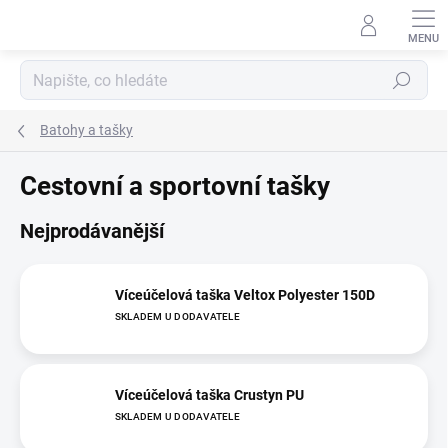
Přejít
na
obsah
Hledat
Batohy a tašky
Cestovní a sportovní tašky
Nejprodávanější
Víceúčelová taška Veltox Polyester 150D
SKLADEM U DODAVATELE
Víceúčelová taška Crustyn PU
SKLADEM U DODAVATELE