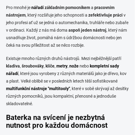
r
á
Pro mnohé je
nářadí
základním pomocníkem
a
pracovním
v
n
k
nástrojem
, který rozšiřuje jeho schopnosti a
zefektivňuje práci
v
í
y
jeho profesi ať už se jedná o automechanika, truhláře nebo zubaře
v
v ordinaci. Každý z nás má doma
aspoň jeden nástroj
, který nám
ý
p
usnadňuje život, pomáhá nám s údržbou domácnosti nebo jen
i
čeká na svou příležitost až se něco rozbije.
s
u
Existuje mnoho různých druhů nástrojů. Mezi nejběžnější patří
kladiva
,
šroubováky
,
klíče
,
metry
,
nože
nebo
kompletní sady
nářadí
, které jsou
vyrobeny z různých materiálů jako je dřevo, kov
a plast. Velké oblibě se v posledních letech těší sofistikované
multifunkční nástroje "multitooly"
, které v sobě skrývají až desítky
různých pomocníků, jsou kompaktní, přenosné a jednoduše
skladovatelné.
Baterka na svícení je nezbytná
nutnost pro každou domácnost