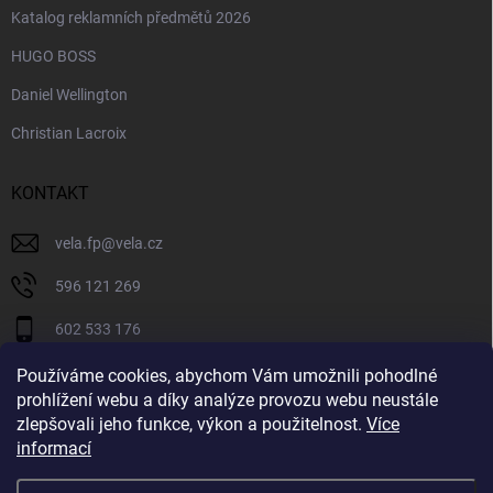
Katalog reklamních předmětů 2026
HUGO BOSS
Daniel Wellington
Christian Lacroix
KONTAKT
vela.fp
@
vela.cz
596 121 269
602 533 176
VELA CZECH
Používáme cookies, abychom Vám umožnili pohodlné
prohlížení webu a díky analýze provozu webu neustále
velaczech
zlepšovali jeho funkce, výkon a použitelnost.
Více
informací
https://www.youtube.com/@velaczech