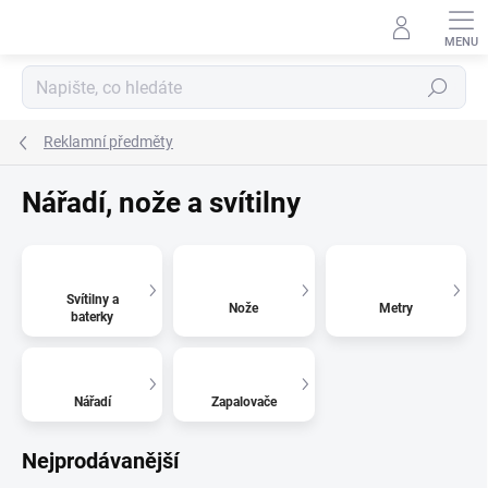
Přejít
na
obsah
Hledat
Reklamní předměty
Nářadí, nože a svítilny
Svítilny a
Nože
Metry
baterky
Nářadí
Zapalovače
Nejprodávanější