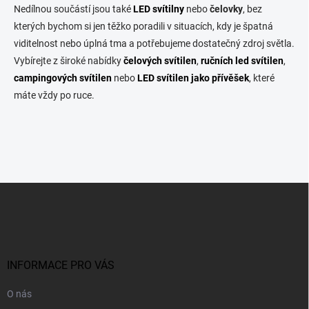
Nedílnou součástí jsou také
LED svítilny
nebo
čelovky
, bez
kterých bychom si jen těžko poradili v situacích, kdy je špatná
viditelnost nebo úplná tma a potřebujeme dostatečný zdroj světla.
Vybírejte z široké nabídky
čelových svítilen
,
ručních led svítilen
,
campingových svítilen
nebo
LED svítilen jako přívěšek
, které
máte vždy po ruce.
Z
á
p
a
t
í
INFORMACE PRO VÁS
O nás