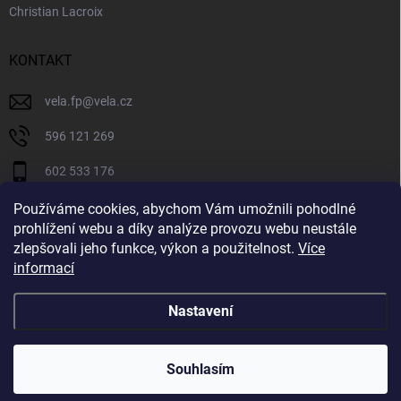
Christian Lacroix
KONTAKT
vela.fp
@
vela.cz
596 121 269
602 533 176
VELA CZECH
Používáme cookies, abychom Vám umožnili pohodlné
prohlížení webu a díky analýze provozu webu neustále
velaczech
zlepšovali jeho funkce, výkon a použitelnost.
Více
informací
https://www.youtube.com/@velaczech
Nastavení
Copyright 2026
Vela.cz
. Všechna práva vyhrazena.
Souhlasím
Vytvořil Shoptet