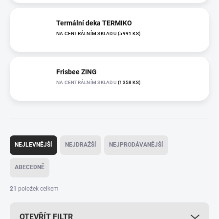
Termální deka TERMIKO
NA CENTRÁLNÍM SKLADU
(5991 KS)
Frisbee ZING
NA CENTRÁLNÍM SKLADU
(1358 KS)
Ř
a
NEJLEVNĚJŠÍ
NEJDRAŽŠÍ
NEJPRODÁVANĚJŠÍ
z
e
ABECEDNĚ
n
í
21
položek celkem
p
r
OTEVŘÍT FILTR
o