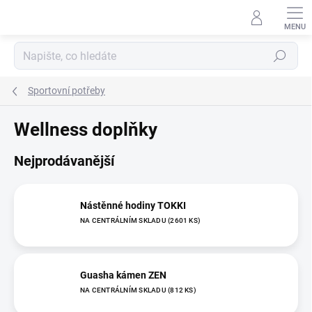
Přejít
na
obsah
Hledat
Sportovní potřeby
Wellness doplňky
Nejprodávanější
Nástěnné hodiny TOKKI
NA CENTRÁLNÍM SKLADU
(2601 KS)
Guasha kámen ZEN
NA CENTRÁLNÍM SKLADU
(812 KS)