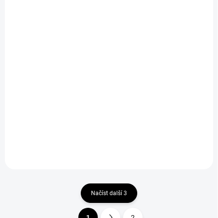
NA CENTRÁLNÍM SKLADU
NA CENTRÁLNÍM SKLADU
(2601 KS)
(19 KS)
Nástěnné hodiny
Sójová svíčka 170 g -
TOKKI
Lemongrass & Ginger
- VERA YOUNG
270 Kč
306 Kč
Do košíku
Do košíku
Načíst další 3
1
2