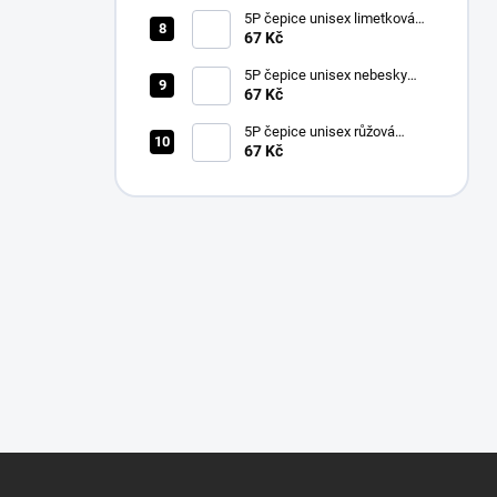
5P čepice unisex limetková
nastavitelná
67 Kč
5P čepice unisex nebesky
modrá nastavitelná
67 Kč
5P čepice unisex růžová
nastavitelná
67 Kč
Z
á