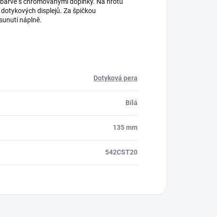
 barvě s chromovanými doplňky. Na hrotu
 dotykových displejů. Za špičkou
sunutí náplně.
Dotyková pera
Bílá
135 mm
542CST20