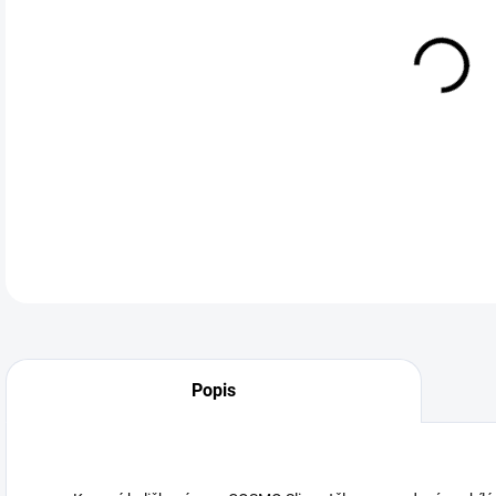
Gra
DETA
Neohodnoceno
Podrobnosti hodnocení
Popis