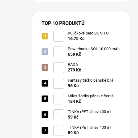
TOP 10 PRODUKTŮ
Kuličkové pero BONITO
16,75 Kč
Powerbanka SOL 10 000 mAh
659 Kč
RADA
279 Kč
Fantasy tričko pánské bílá
96 Kč
Miles šortky pánské černá
184 Kč
TINKA rPET láhev 400 ml
59 Kč
TINKA rPET láhev 400 ml
59 Kč