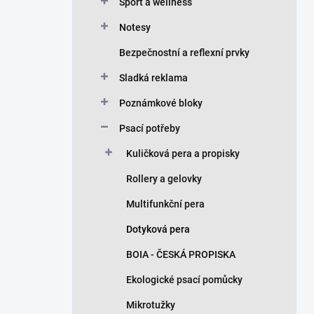
n
Sport a wellness
í
Notesy
p
a
Bezpečnostní a reflexní prvky
n
Sladká reklama
e
l
Poznámkové bloky
Psací potřeby
Kuličková pera a propisky
Rollery a gelovky
Multifunkční pera
Dotyková pera
BOIA - ČESKÁ PROPISKA
Ekologické psací pomůcky
Mikrotužky