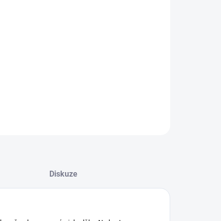
−
+
Přidat do košíku
vírování loga laserem
ILNÍ INFORMACE
ZEPTAT SE
HLÍDAT
Diskuze