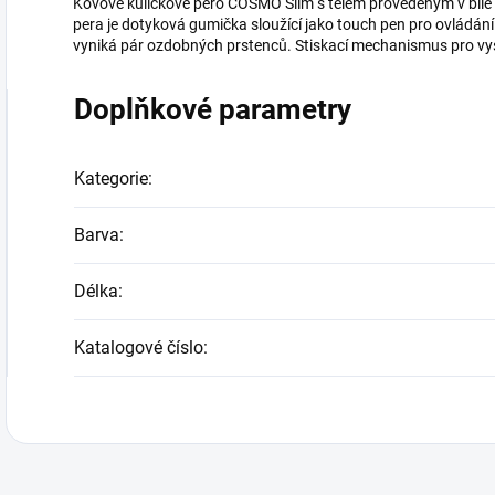
Kovové kuličkové pero COSMO Slim s tělem provedeným v bílé
pera je dotyková gumička sloužící jako touch pen pro ovládání
vyniká pár ozdobných prstenců. Stiskací mechanismus pro vy
Doplňkové parametry
Kategorie
:
Barva
:
Délka
:
Katalogové číslo
: