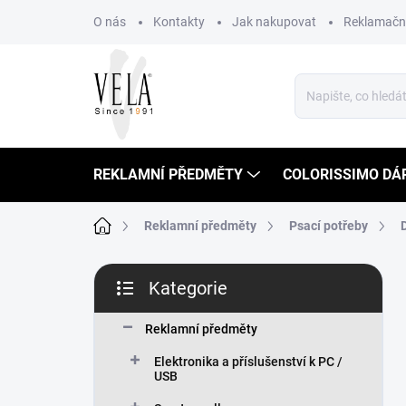
Přejít
O nás
Kontakty
Jak nakupovat
Reklamační
na
obsah
REKLAMNÍ PŘEDMĚTY
COLORISSIMO DÁ
Domů
Reklamní předměty
Psací potřeby
P
Kategorie
o
Přeskočit
s
kategorie
t
Reklamní předměty
r
Elektronika a příslušenství k PC /
a
USB
n