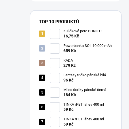
TOP 10 PRODUKTŮ
Kuličkové pero BONITO
16,75 Kč
Powerbanka SOL 10 000 mAh
659 Kč
RADA
279 Kč
Fantasy tričko pánské bílá
96 Kč
Miles šortky pánské černá
184 Kč
TINKA rPET láhev 400 ml
59 Kč
TINKA rPET láhev 400 ml
59 Kč