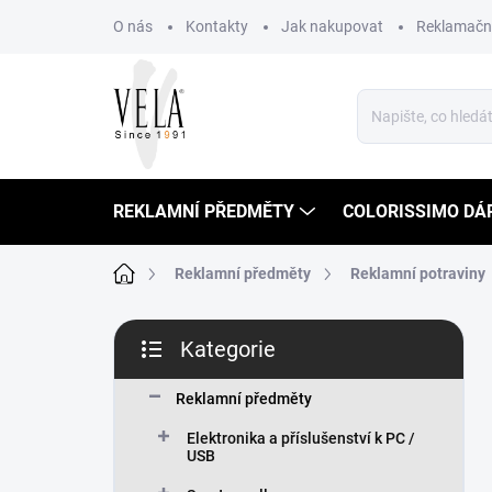
Přejít
O nás
Kontakty
Jak nakupovat
Reklamační
na
obsah
REKLAMNÍ PŘEDMĚTY
COLORISSIMO DÁ
Domů
Reklamní předměty
Reklamní potraviny
P
Kategorie
o
Přeskočit
s
kategorie
t
Reklamní předměty
r
Elektronika a příslušenství k PC /
a
USB
n