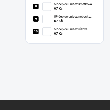
5P čepice unisex limetková
nastavitelná
67 Kč
5P čepice unisex nebesky
modrá nastavitelná
67 Kč
5P čepice unisex růžová
nastavitelná
67 Kč
Z
á