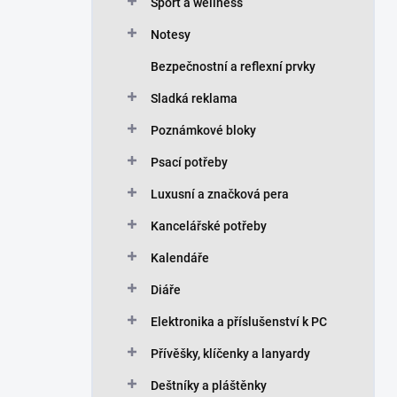
n
Sport a wellness
í
Notesy
p
a
Bezpečnostní a reflexní prvky
n
Sladká reklama
e
l
Poznámkové bloky
Psací potřeby
Luxusní a značková pera
Kancelářské potřeby
Kalendáře
Diáře
Elektronika a příslušenství k PC
Přívěšky, klíčenky a lanyardy
Deštníky a pláštěnky