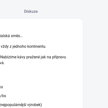
Diskuze
alská směs…
í vždy z jednoho kontinentu.
. Nabízíme kávy pražené jak na přípravu
vá.
ks
č/ks
nejpopulárnější výrobek)