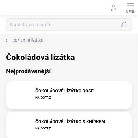
Přejít
na
obsah
Hledat
Reklamní lízátka
Čokoládová lízátka
Nejprodávanější
ČOKOLÁDOVÉ LÍZÁTKO ROSE
NA DOTAZ
ČOKOLÁDOVÉ LÍZÁTKO S KNÍRKEM
NA DOTAZ