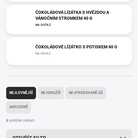
ČOKOLÁDOVÁ LÍZÁTKA S HVĚZDOU A
VÁNOČNÍM STROMKEM 40 G
NA DOTAZ
ČOKOLÁDOVÉ LÍZÁTKO S POTISKEM 40 G
NA DOTAZ
Ř
a
NEJLEVNĚJŠÍ
NEJDRAŽŠÍ
NEJPRODÁVANĚJŠÍ
z
e
ABECEDNĚ
n
í
6
položek celkem
p
r