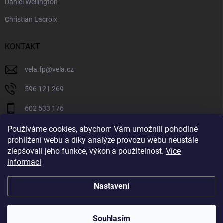
Daniel Wellington
Christian Lacroix
KONTAKT
vela.fp
@
vela.cz
596 121 269
602 533 176
VELA CZECH
Používáme cookies, abychom Vám umožnili pohodlné
prohlížení webu a díky analýze provozu webu neustále
velaczech
zlepšovali jeho funkce, výkon a použitelnost.
Více
informací
https://www.youtube.com/@velaczech
Nastavení
Copyright 2026
Vela.cz
. Všechna práva vyhrazena.
Souhlasím