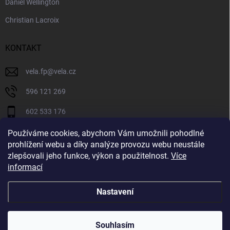
Daniel Wellington
Christian Lacroix
KONTAKT
vela.fp
@
vela.cz
596 121 269
602 533 176
VELA CZECH
Používáme cookies, abychom Vám umožnili pohodlné
prohlížení webu a díky analýze provozu webu neustále
velaczech
zlepšovali jeho funkce, výkon a použitelnost.
Více
informací
https://www.youtube.com/@velaczech
Nastavení
Copyright 2026
Vela.cz
. Všechna práva vyhrazena.
Souhlasím