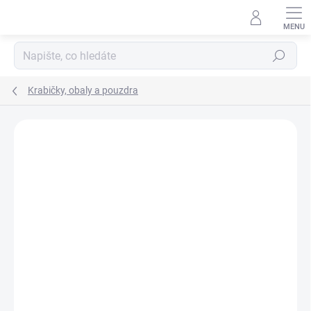
Přejít
na
obsah
Hledat
Krabičky, obaly a pouzdra