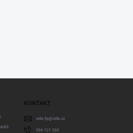
KONTAKT
ů
vela.fp
@
vela.cz
dárků
596 121 269