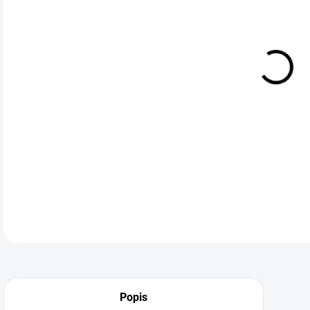
Vel
poti
mm
DETA
Neohodnoceno
Podrobnosti hodnocení
Popis