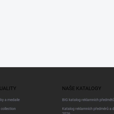
UALITY
NAŠE KATALOGY
ky a medaile
BIG katalog reklamních předmět
 collection
Katalog reklamních předměrů a 
2026