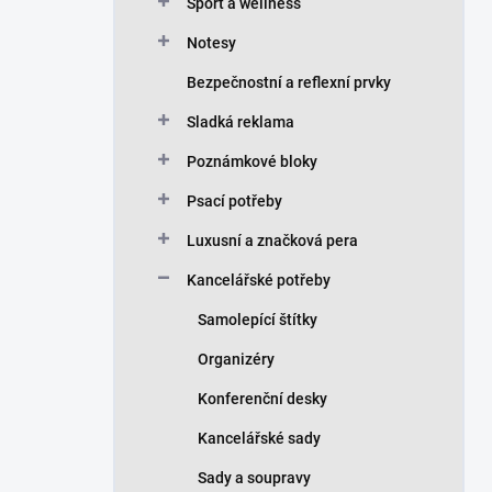
n
Sport a wellness
í
Notesy
p
a
Bezpečnostní a reflexní prvky
n
Sladká reklama
e
l
Poznámkové bloky
Psací potřeby
Luxusní a značková pera
Kancelářské potřeby
Samolepící štítky
Organizéry
Konferenční desky
Kancelářské sady
Sady a soupravy