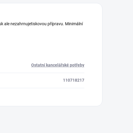
sk ale nezahrnujetiskovou přípravu. Minimální
Ostatní kancelářské potřeby
110718217