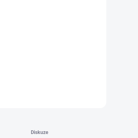
−
+
Přidat do košíku
ká placka s vloženým celoplošně a celobarevně
štěným papírem.Značení: Digitální tisk průměr 58
ILNÍ INFORMACE
ZEPTAT SE
HLÍDAT
Diskuze