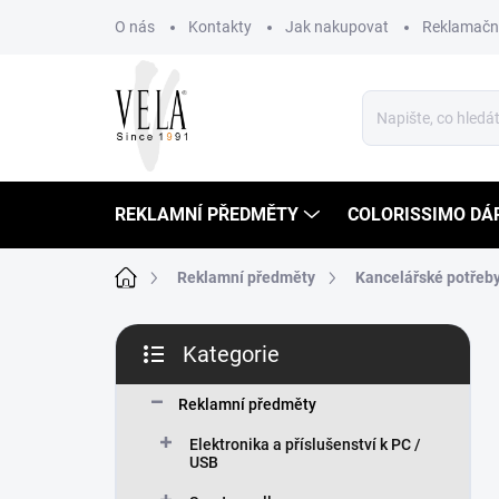
Přejít
O nás
Kontakty
Jak nakupovat
Reklamační
na
obsah
REKLAMNÍ PŘEDMĚTY
COLORISSIMO DÁ
Domů
Reklamní předměty
Kancelářské potřeb
P
Kategorie
o
Přeskočit
s
kategorie
t
Reklamní předměty
r
Elektronika a příslušenství k PC /
a
USB
n