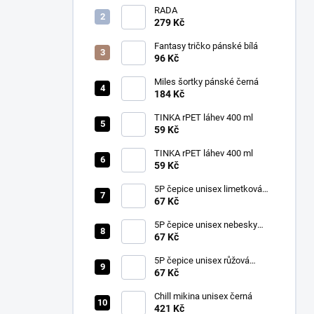
RADA
279 Kč
Fantasy tričko pánské bílá
96 Kč
Miles šortky pánské černá
184 Kč
TINKA rPET láhev 400 ml
59 Kč
TINKA rPET láhev 400 ml
59 Kč
5P čepice unisex limetková
nastavitelná
67 Kč
5P čepice unisex nebesky
modrá nastavitelná
67 Kč
5P čepice unisex růžová
nastavitelná
67 Kč
Chill mikina unisex černá
421 Kč