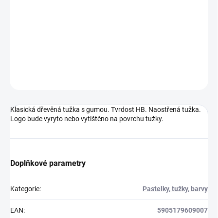
Potisk - 60 x 4 mm
DETAILNÍ INFORMACE
ZEPTAT SE
HLÍDAT
Neohodnoceno
Podrobnosti hodnocení
Klasická dřevěná tužka s gumou. Tvrdost HB. Naostřená tužka.
Logo bude vyryto nebo vytištěno na povrchu tužky.
Doplňkové parametry
Kategorie
:
Pastelky, tužky, barvy
EAN
:
5905179609007