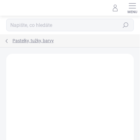
Přejít
na
obsah
Hledat
Pastelky, tužky, barvy