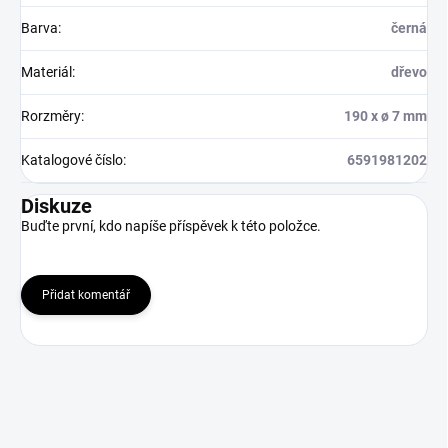
Barva
:
černá
Materiál
:
dřevo
Rorzměry
:
190 x ø 7 mm
Katalogové číslo
:
6591981202
Diskuze
Buďte první, kdo napíše příspěvek k této položce.
Přidat komentář