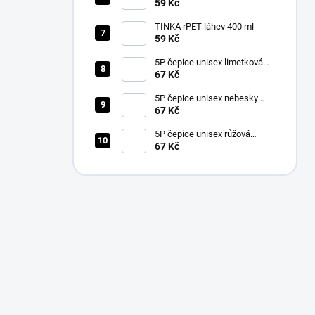
59 Kč
TINKA rPET láhev 400 ml
59 Kč
5P čepice unisex limetková
nastavitelná
67 Kč
5P čepice unisex nebesky
modrá nastavitelná
67 Kč
5P čepice unisex růžová
nastavitelná
67 Kč