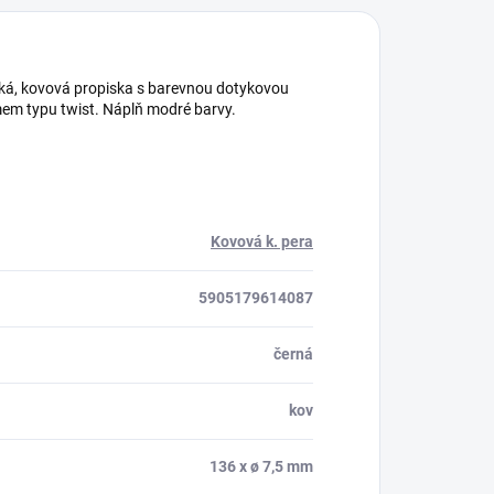
enká, kovová propiska s barevnou dotykovou
mem typu twist. Náplň modré barvy.
Kovová k. pera
5905179614087
černá
kov
136 x ø 7,5 mm