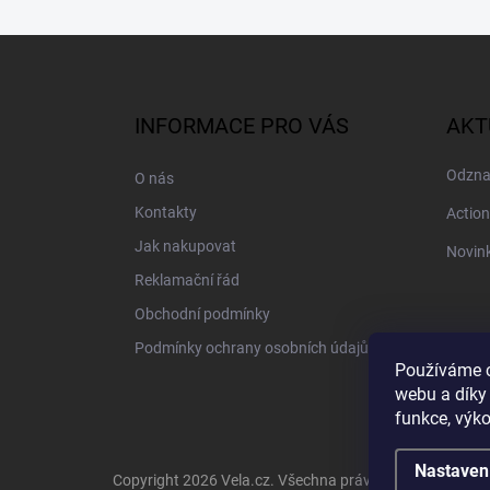
Z
á
p
a
INFORMACE PRO VÁS
AKT
t
í
Odzna
O nás
Kontakty
Action
Jak nakupovat
Novink
Reklamační řád
Obchodní podmínky
Podmínky ochrany osobních údajů
Používáme c
webu a díky
funkce, výko
Nastaven
Copyright 2026
Vela.cz
. Všechna práva vyhrazena.