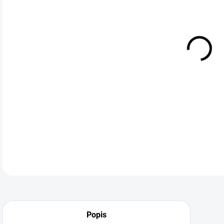
Grav
x 4
DETA
Neohodnoceno
Podrobnosti hodnocení
Popis