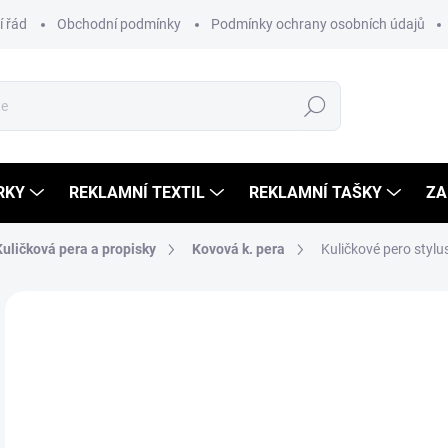
 řád
Obchodní podmínky
Podmínky ochrany osobních údajů
Hledat
RKY
REKLAMNÍ TEXTIL
REKLAMNÍ TAŠKY
ZA
Kuličková pera a propisky
Kovová k. pera
Kuličkové pero stylu
9 
10,
Měr
NA
cena