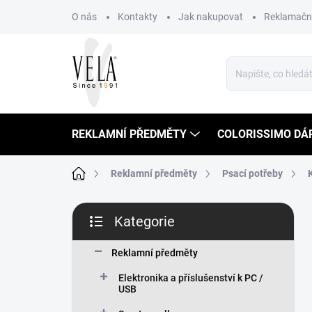
Přejít
O nás
Kontakty
Jak nakupovat
Reklamační
na
obsah
REKLAMNÍ PŘEDMĚTY
COLORISSIMO DÁ
Domů
Reklamní předměty
Psací potřeby
P
Kategorie
o
Přeskočit
s
kategorie
t
Reklamní předměty
r
Elektronika a příslušenství k PC /
a
USB
n