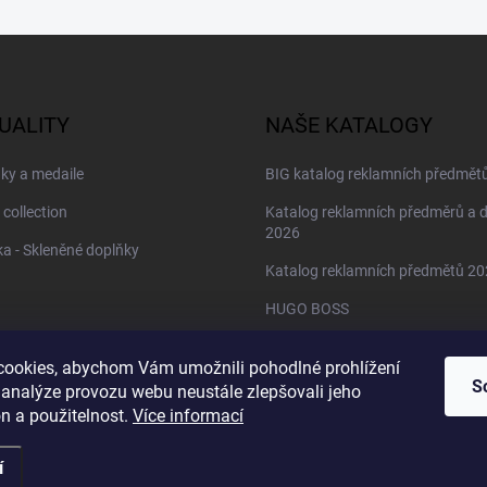
UALITY
NAŠE KATALOGY
ky a medaile
BIG katalog reklamních předmět
 collection
Katalog reklamních předměrů a 
2026
a - Skleněné doplňky
Katalog reklamních předmětů 2
HUGO BOSS
Daniel Wellington
ookies, abychom Vám umožnili pohodlné prohlížení
Christian Lacroix
S
 analýze provozu webu neustále zlepšovali jeho
n a použitelnost.
Více informací
í