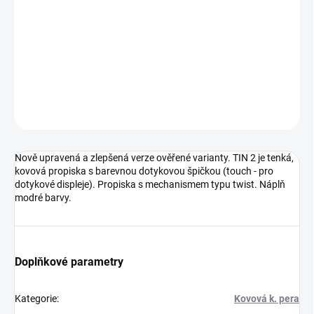
Gravírování laserem - u klipu 40 x 4 mm / dolní část 50 x 4 mm
DETAILNÍ INFORMACE
ZEPTAT SE
HLÍDAT
Neohodnoceno
Podrobnosti hodnocení
Nově upravená a zlepšená verze ověřené varianty. TIN 2 je tenká,
kovová propiska s barevnou dotykovou špičkou (touch - pro
dotykové displeje). Propiska s mechanismem typu twist. Náplň
modré barvy.
Doplňkové parametry
Kategorie
:
Kovová k. pera