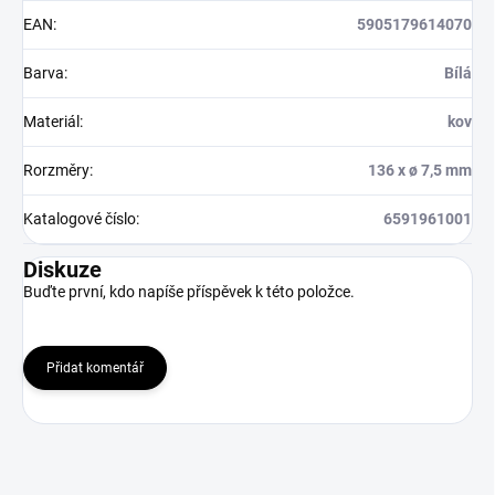
EAN
:
5905179614070
Barva
:
Bílá
Materiál
:
kov
Rorzměry
:
136 x ø 7,5 mm
Katalogové číslo
:
6591961001
Diskuze
Buďte první, kdo napíše příspěvek k této položce.
Přidat komentář