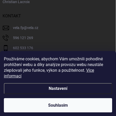
Christian Lacroix
KONTAKT
vela.fp
@
vela.cz
596 121 269
602 533 176
VELA CZECH
Používáme cookies, abychom Vám umožnili pohodlné
prohlížení webu a díky analýze provozu webu neustále
velaczech
zlepšovali jeho funkce, výkon a použitelnost.
Více
informací
https://www.youtube.com/@velaczech
Nastavení
Copyright 2026
Vela.cz
. Všechna práva vyhrazena.
Souhlasím
Vytvořil Shoptet