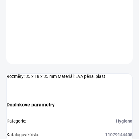
Barevné špunty do uší v plastové krabičce, v červené
barvě.Značení: Tamponový tisk nebo Digitální UV 20 x 20 mm
DETAILNÍ INFORMACE
ZEPTAT SE
HLÍDAT
Neohodnoceno
Podrobnosti hodnocení
Rozměry: 35 x 18 x 35 mm Materiál: EVA pěna, plast
Doplňkové parametry
Kategorie
:
Hygiena
Katalogové číslo
:
11079144405