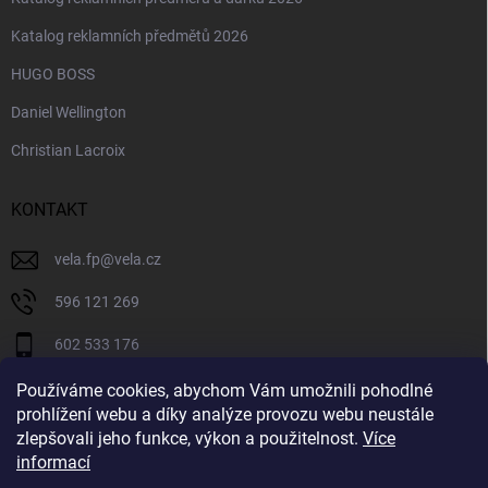
Katalog reklamních předmětů 2026
HUGO BOSS
Daniel Wellington
Christian Lacroix
KONTAKT
vela.fp
@
vela.cz
596 121 269
602 533 176
VELA CZECH
Používáme cookies, abychom Vám umožnili pohodlné
prohlížení webu a díky analýze provozu webu neustále
velaczech
zlepšovali jeho funkce, výkon a použitelnost.
Více
informací
https://www.youtube.com/@velaczech