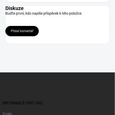
Diskuze
Buďte první, kdo napíše příspěvek k této položce.
Přidat komentář
Z
á
p
a
t
í
INFORMACE PRO VÁS
O nás