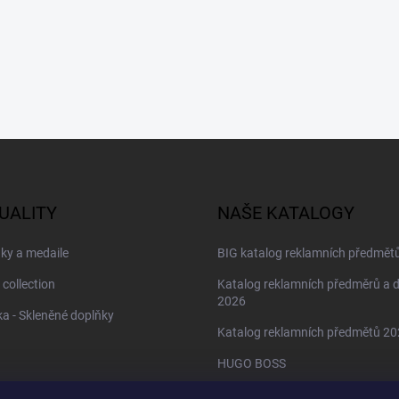
UALITY
NAŠE KATALOGY
ky a medaile
BIG katalog reklamních předmět
 collection
Katalog reklamních předměrů a 
2026
a - Skleněné doplňky
Katalog reklamních předmětů 2
HUGO BOSS
Daniel Wellington