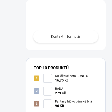
Máte otázku?
Obraťte se na nás.
Kontaktní formulář
TOP 10 PRODUKTŮ
Kuličkové pero BONITO
16,75 Kč
RADA
279 Kč
Fantasy tričko pánské bílá
96 Kč