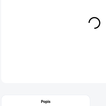
Pla
bar
DETA
Neohodnoceno
Podrobnosti hodnocení
Popis