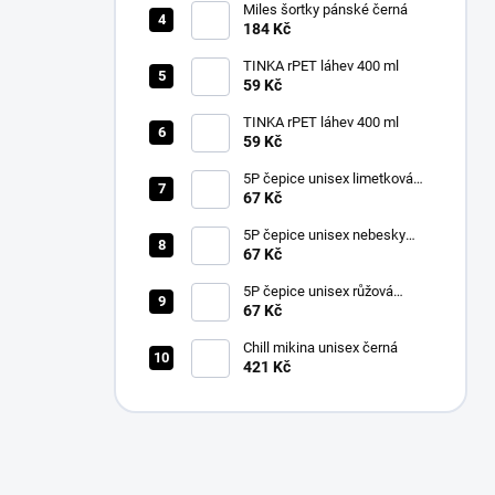
Miles šortky pánské černá
184 Kč
TINKA rPET láhev 400 ml
59 Kč
TINKA rPET láhev 400 ml
59 Kč
5P čepice unisex limetková
nastavitelná
67 Kč
5P čepice unisex nebesky
modrá nastavitelná
67 Kč
5P čepice unisex růžová
nastavitelná
67 Kč
Chill mikina unisex černá
421 Kč