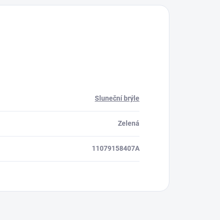
Sluneční brýle
Zelená
11079158407A