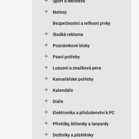
n
Sport a wellness
í
Notesy
p
a
Bezpečnostní a reflexní prvky
n
Sladká reklama
e
l
Poznámkové bloky
Psací potřeby
Luxusní a značková pera
Kancelářské potřeby
Kalendáře
Diáře
Elektronika a příslušenství k PC
Přívěšky, klíčenky a lanyardy
Deštníky a pláštěnky