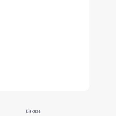
−
+
Přidat do košíku
stové sluneční brýle s UV400 ochranou. V zelené
vě.Plocha pro potisk: 55 x 6 mm
ILNÍ INFORMACE
ZEPTAT SE
HLÍDAT
Diskuze