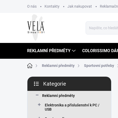
Přejít
O nás
Kontakty
Jak nakupovat
Reklamační
na
obsah
REKLAMNÍ PŘEDMĚTY
COLORISSIMO DÁ
Domů
Reklamní předměty
Sportovní potřeby
P
Kategorie
o
Přeskočit
s
kategorie
t
Reklamní předměty
r
Elektronika a příslušenství k PC /
a
USB
n