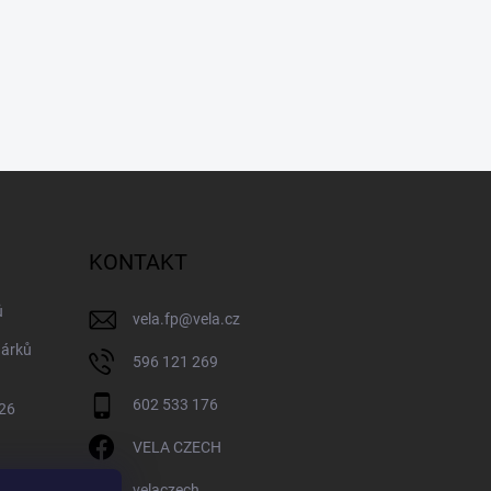
KONTAKT
ů
vela.fp
@
vela.cz
dárků
596 121 269
602 533 176
026
VELA CZECH
velaczech