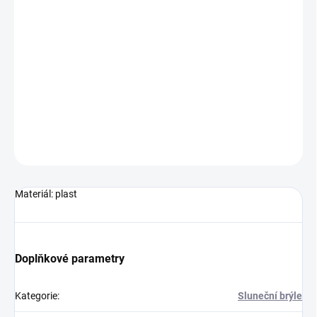
Plastové sluneční brýle s UV400 ochranou. V černé barvě.Plocha
pro potisk: 55 x 6 mm
DETAILNÍ INFORMACE
ZEPTAT SE
HLÍDAT
Neohodnoceno
Podrobnosti hodnocení
Materiál: plast
Doplňkové parametry
Kategorie
:
Sluneční brýle