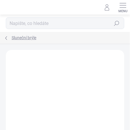
Přejít
na
obsah
Hledat
Sluneční brýle