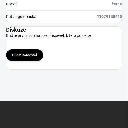
Barva
:
černá
Katalogové číslo
:
11079158410
Diskuze
Buďte první, kdo napíše příspěvek k této položce.
Přidat komentář
Z
á
p
a