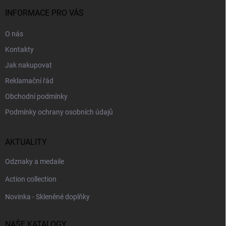
t
í
INFORMACE PRO VÁS
O nás
Kontakty
Jak nakupovat
Reklamační řád
Obchodní podmínky
Podmínky ochrany osobních údajů
AKTUALITY
Odznaky a medaile
Action collection
Novinka - Skleněné doplňky
NAŠE KATALOGY