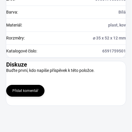
Barva
:
Bílá
Materiál
:
plast, kov
Rorzměry
:
⌀ 35 x 52 x 12 mm
Katalogové číslo
:
6591759501
Diskuze
Buďte první, kdo napíše příspěvek k této položce.
Přidat komentář