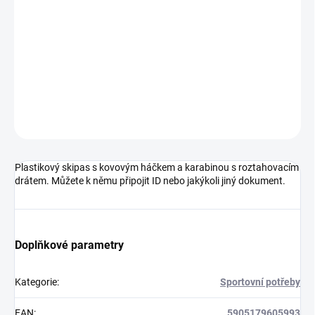
Bílý plastový Skipass s kovovou karabinkou a klipem. Má výsuvný
držák pro dokumentPlocha pro potisk: ø 15 mm
DETAILNÍ INFORMACE
ZEPTAT SE
HLÍDAT
Neohodnoceno
Podrobnosti hodnocení
Plastikový skipas s kovovým háčkem a karabinou s roztahovacím
drátem. Můžete k němu připojit ID nebo jakýkoli jiný dokument.
Doplňkové parametry
Kategorie
:
Sportovní potřeby
EAN
:
5905179605993