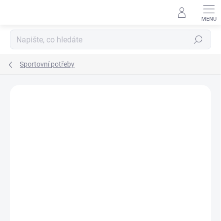
Přejít
na
obsah
Hledat
Sportovní potřeby