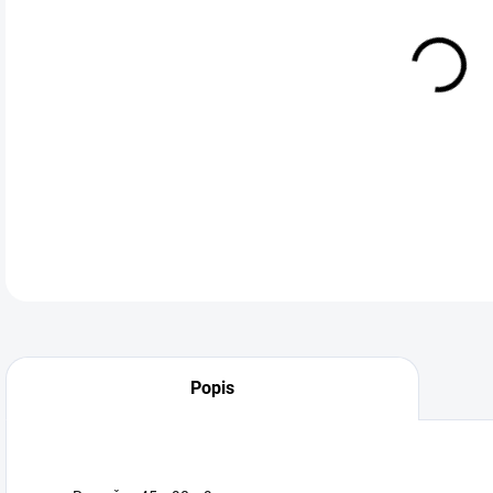
Dře
DETA
Neohodnoceno
Podrobnosti hodnocení
Popis