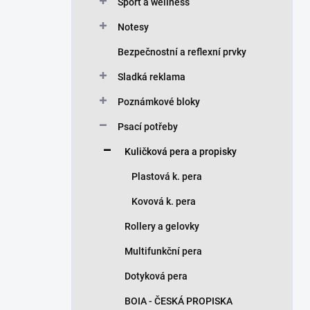
n
Sport a wellness
í
Notesy
p
a
Bezpečnostní a reflexní prvky
n
Sladká reklama
e
l
Poznámkové bloky
Psací potřeby
Kuličková pera a propisky
Plastová k. pera
Kovová k. pera
Rollery a gelovky
Multifunkční pera
Dotyková pera
BOIA - ČESKÁ PROPISKA