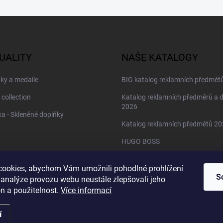
UALITY
NAŠE KATALOGY
ky a medaile
BIG katalog reklamních předmět
 collection
Katalog reklamních předměrů a 
2026
a - Skleněné doplňky
Katalog reklamních předmětů 2
HUGO BOSS
Daniel Wellington
ookies, abychom Vám umožnili pohodlné prohlížení
Christian Lacroix
S
 analýze provozu webu neustále zlepšovali jeho
n a použitelnost.
Více informací
í