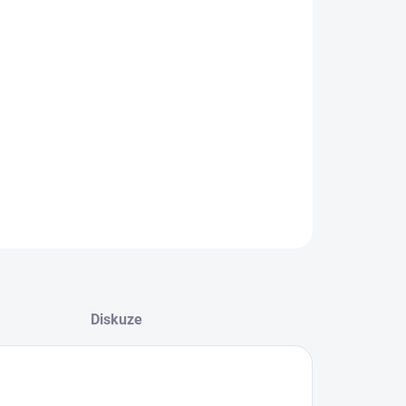
−
+
Přidat do košíku
věné barevné tužky v papírové krabičce
ILNÍ INFORMACE
ZEPTAT SE
HLÍDAT
Diskuze