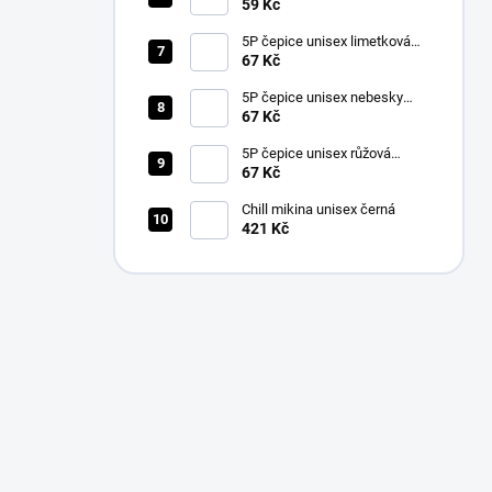
59 Kč
5P čepice unisex limetková
nastavitelná
67 Kč
5P čepice unisex nebesky
modrá nastavitelná
67 Kč
5P čepice unisex růžová
nastavitelná
67 Kč
Chill mikina unisex černá
421 Kč