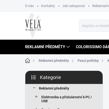
Přejít
O nás
Kontakty
Jak nakupovat
Reklamační
na
obsah
REKLAMNÍ PŘEDMĚTY
COLORISSIMO DÁ
Domů
Reklamní předměty
Psací potřeby
P
Kategorie
o
Přeskočit
s
kategorie
t
Reklamní předměty
r
Elektronika a příslušenství k PC /
a
USB
n