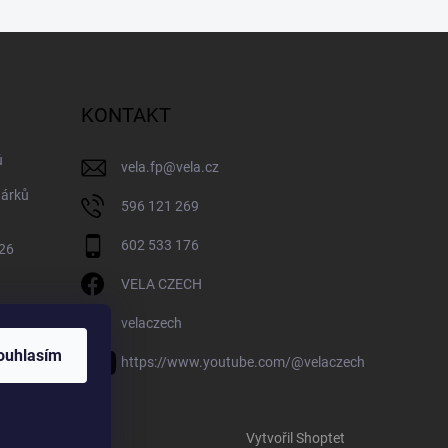
KONTAKT
ů
vela.fp
@
vela.cz
dárků
596 121 269
602 533 176
026
VELA CZECH
velaczech
ouhlasím
https://www.youtube.com/@velaczech
Vytvořil Shoptet