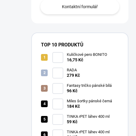
Kontaktní formulář
TOP 10 PRODUKTŮ
Kuličkové pero BONITO
16,75 Kč
RADA
279 Kč
Fantasy tričko pánské bílá
96 Kč
Miles šortky pánské černá
184 Kč
TINKA rPET láhev 400 ml
59 Kč
TINKA rPET láhev 400 ml