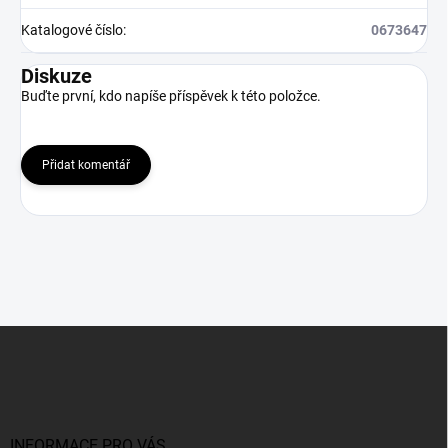
Katalogové číslo
:
0673647
Diskuze
Buďte první, kdo napíše příspěvek k této položce.
Přidat komentář
Z
á
p
a
t
í
INFORMACE PRO VÁS