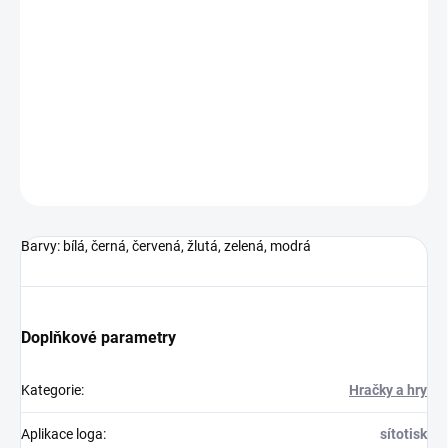
Řehtačka s otvírákem na láhve, 6 různých barev. Integrovaný
kovový otvírák.Plocha pro značení: 10 x 70 mm
DETAILNÍ INFORMACE
ZEPTAT SE
HLÍDAT
Neohodnoceno
Podrobnosti hodnocení
Barvy: bílá, černá, červená, žlutá, zelená, modrá
Doplňkové parametry
Kategorie
:
Hračky a hry
Aplikace loga
:
sítotisk