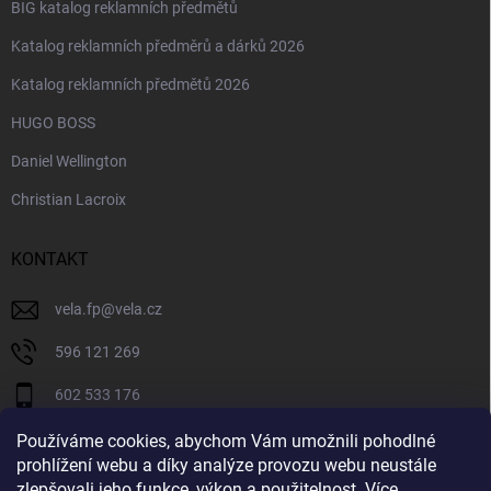
BIG katalog reklamních předmětů
Katalog reklamních předměrů a dárků 2026
Katalog reklamních předmětů 2026
HUGO BOSS
Daniel Wellington
Christian Lacroix
KONTAKT
vela.fp
@
vela.cz
596 121 269
602 533 176
VELA CZECH
Používáme cookies, abychom Vám umožnili pohodlné
prohlížení webu a díky analýze provozu webu neustále
velaczech
zlepšovali jeho funkce, výkon a použitelnost.
Více