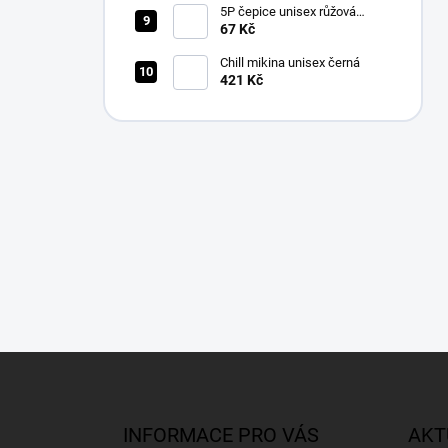
5P čepice unisex růžová
nastavitelná
67 Kč
Chill mikina unisex černá
421 Kč
Z
á
p
a
INFORMACE PRO VÁS
AKT