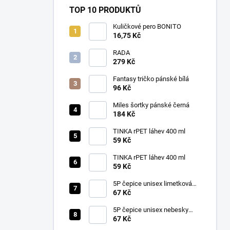
TOP 10 PRODUKTŮ
Kuličkové pero BONITO
16,75 Kč
RADA
279 Kč
Fantasy tričko pánské bílá
96 Kč
Miles šortky pánské černá
184 Kč
TINKA rPET láhev 400 ml
59 Kč
TINKA rPET láhev 400 ml
59 Kč
5P čepice unisex limetková
nastavitelná
67 Kč
5P čepice unisex nebesky
modrá nastavitelná
67 Kč