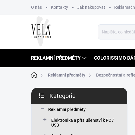
Přejít
O nás
Kontakty
Jak nakupovat
Reklamační
na
obsah
REKLAMNÍ PŘEDMĚTY
COLORISSIMO DÁ
Domů
Reklamní předměty
Bezpečnostní a refle
P
Kategorie
o
Přeskočit
s
kategorie
t
Reklamní předměty
r
Elektronika a příslušenství k PC /
a
USB
n