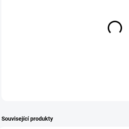
Troj
Stř
DETA
Neohodnoceno
Podrobnosti hodnocení
Související produkty