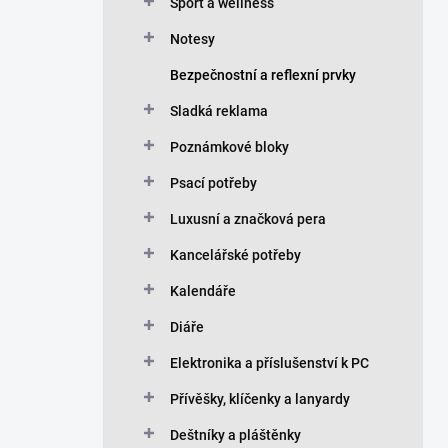
n
Sport a wellness
í
Notesy
p
a
Bezpečnostní a reflexní prvky
n
Sladká reklama
e
l
Poznámkové bloky
Psací potřeby
Luxusní a značková pera
Kancelářské potřeby
Kalendáře
Diáře
Elektronika a příslušenství k PC
Přívěšky, klíčenky a lanyardy
Deštníky a pláštěnky