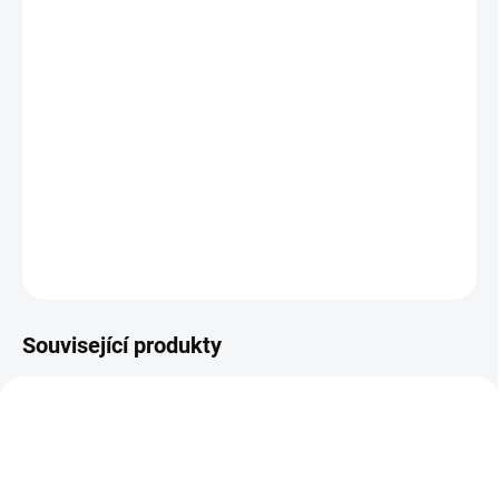
NIRO je propiskou s překvapujícím dojmem značkování. Barva
gravíru je podobná barvě části touch pro práci s dotykovým
displejem. Těleso je vyrobeno z hliníku s pryžovým povlakem typu
soft touch. Ukončovací prvky černé barvy. Automatická propiska.
Náplň typu G2 v modré barvě.
DETAILNÍ INFORMACE
ZEPTAT SE
HLÍDAT
Neohodnoceno
Podrobnosti hodnocení
Související produkty