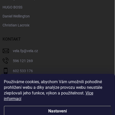
HUGO BOSS
Daniel Wellington
Christian Lacroix
KONTAKT
vela.fp
@
vela.cz
596 121 269
602 533 176
VELA CZECH
Používáme cookies, abychom Vám umožnili pohodlné
prohlížení webu a díky analýze provozu webu neustále
velaczech
zlepšovali jeho funkce, výkon a použitelnost.
Více
informací
https://www.youtube.com/@velaczech
Nastavení