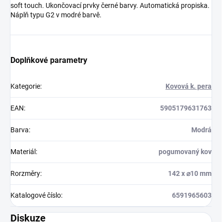
soft touch. Ukončovací prvky černé barvy. Automatická propiska.
Náplň typu G2 v modré barvě.
Doplňkové parametry
Kategorie
:
Kovová k. pera
EAN
:
5905179631763
Barva
:
Modrá
Materiál
:
pogumovaný kov
Rorzměry
:
142 x ⌀10 mm
Katalogové číslo
:
6591965603
Diskuze