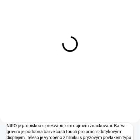
NA CENTRÁLNÍM SKLADU
(46325 KS)
Propiska touch NIRO
15 Kč
Do košíku
NIRO je propiskou s
překvapujícím dojmem
značkování. Barva gravíru je
podobná barvě části touch pro
práci s dotykovým displejem.
Těleso je vyrobeno z hliníku s
pryžovým povlakem...
NIRO je propiskou s překvapujícím dojmem značkování. Barva
gravíru je podobná barvě části touch pro práci s dotykovým
displejem. Těleso je vyrobeno z hliníku s pryžovým povlakem typu