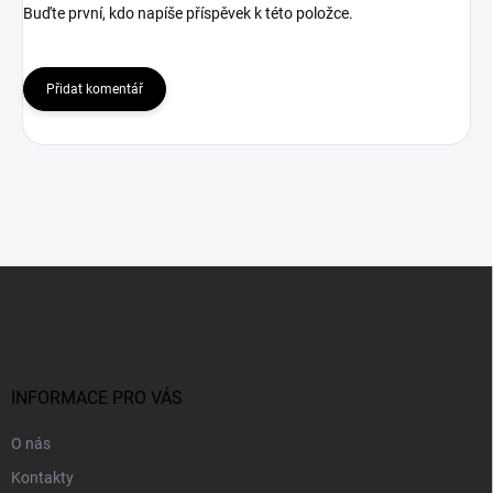
Buďte první, kdo napíše příspěvek k této položce.
Přidat komentář
Z
á
p
a
t
í
INFORMACE PRO VÁS
O nás
Kontakty