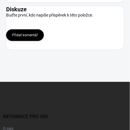
Diskuze
Buďte první, kdo napíše příspěvek k této položce.
Přidat komentář
Z
á
p
a
t
í
INFORMACE PRO VÁS
O nás