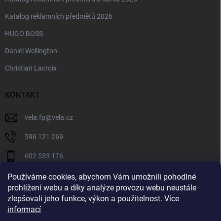
Katalog reklamních předmětů 2026
HUGO BOSS
Daniel Wellington
Christian Lacroix
KONTAKT
vela.fp
@
vela.cz
596 121 269
602 533 176
VELA CZECH
Používáme cookies, abychom Vám umožnili pohodlné
prohlížení webu a díky analýze provozu webu neustále
velaczech
zlepšovali jeho funkce, výkon a použitelnost.
Více
informací
https://www.youtube.com/@velaczech