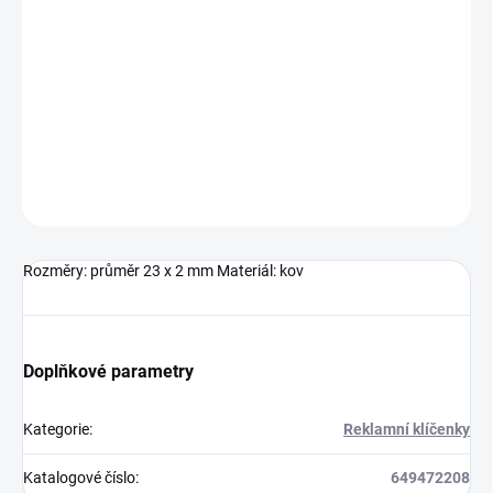
Kovový přívěsek na klíče se žlutým žetonem do nákupního vozíku
na praktické karabince.Značení: Laser, Tampon 15 x 10 mm
DETAILNÍ INFORMACE
ZEPTAT SE
HLÍDAT
Neohodnoceno
Podrobnosti hodnocení
Rozměry: průměr 23 x 2 mm Materiál: kov
Doplňkové parametry
Kategorie
:
Reklamní klíčenky
Katalogové číslo
:
649472208