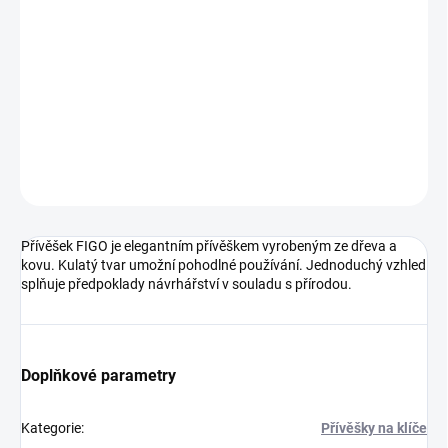
Elegantní kruhový přívěsek na klíče FIGO vyrobený z dřeva a
kovu.Plocha pro potisk: ø 35 mm
DETAILNÍ INFORMACE
ZEPTAT SE
HLÍDAT
Neohodnoceno
Podrobnosti hodnocení
Přívěšek FIGO je elegantním přívěškem vyrobeným ze dřeva a
kovu. Kulatý tvar umožní pohodlné používání. Jednoduchý vzhled
splňuje předpoklady návrhářství v souladu s přírodou.
Doplňkové parametry
Kategorie
:
Přívěšky na klíče