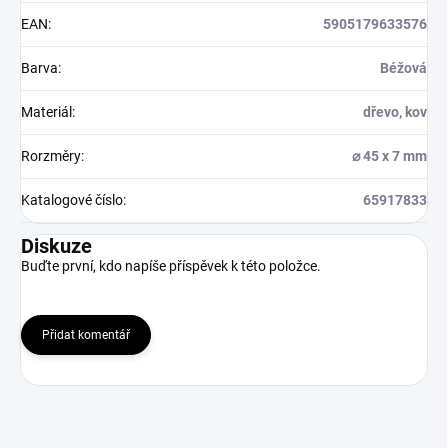
EAN
:
5905179633576
Barva
:
Béžová
Materiál
:
dřevo, kov
Rorzměry
:
⌀ 45 x 7 mm
Katalogové číslo
:
65917833
Diskuze
Buďte první, kdo napíše příspěvek k této položce.
Přidat komentář