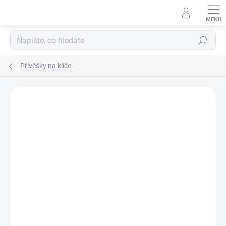
Přejít
na
obsah
Hledat
Přívěšky na klíče