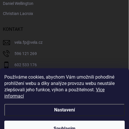
Daniel Wellington
Christian Lacroix
KONTAKT
vela.fp
@
vela.cz
596 121 269
602 533 176
VELA CZECH
Používáme cookies, abychom Vám umožnili pohodlné
prohlížení webu a díky analýze provozu webu neustále
velaczech
zlepšovali jeho funkce, výkon a použitelnost.
Více
informací
https://www.youtube.com/@velaczech
Nastavení
Copyright 2026
Vela.cz
. Všechna práva vyhrazena.
Souhlasím