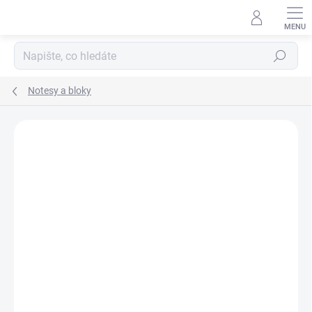
Přejít
na
obsah
Hledat
Notesy a bloky