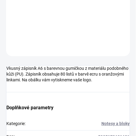
Materiál - eko kůže, papír
DETAILNÍ INFORMACE
ZEPTAT SE
HLÍDAT
Neohodnoceno
Podrobnosti hodnocení
Vkusný zápisník A6 s barevnou gumičkou z materiálu podobného
kůži (PU). Zápisník obsahuje 80 listů v barvě ecru s oranžovými
linkami. Na obálku vám vytiskneme vaše logo.
Doplňkové parametry
Kategorie
:
Notesy a bloky