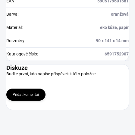
EAN
:
5905179601681
Barva
:
oranžová
Materiál
:
eko kůže, papír
Rorzměry
:
90 x 141 x 14 mm
Katalogové číslo
:
6591752907
Diskuze
Buďte první, kdo napíše příspěvek k této položce.
Přidat komentář