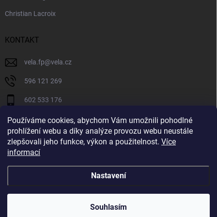
Christian Lacroix
KONTAKT
vela.fp
@
vela.cz
596 121 269
602 533 176
VELA CZECH
Používáme cookies, abychom Vám umožnili pohodlné
prohlížení webu a díky analýze provozu webu neustále
velaczech
zlepšovali jeho funkce, výkon a použitelnost.
Více
informací
https://www.youtube.com/@velaczech
Nastavení
Copyright 2026
Vela.cz
. Všechna práva vyhrazena.
Souhlasím