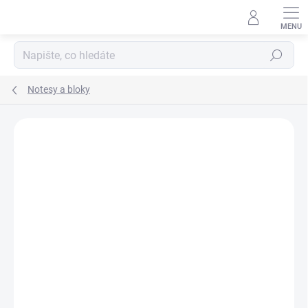
Přejít
na
obsah
Hledat
Notesy a bloky