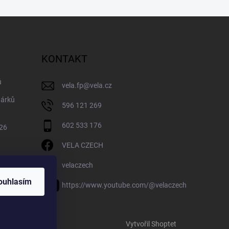
KONTAKT
ů
vela.fp
@
vela.cz
dárků
596 121 269
602 533 176
026
VELA CZECH
velaczech
ouhlasím
https://www.youtube.com/@velaczech
Vytvořil Shoptet