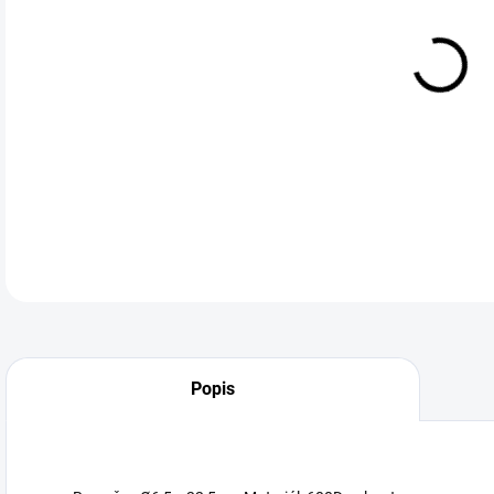
Žlu
DETA
Neohodnoceno
Podrobnosti hodnocení
Popis