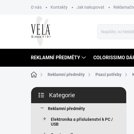
Přejít
O nás
Kontakty
Jak nakupovat
Reklamační
na
obsah
REKLAMNÍ PŘEDMĚTY
COLORISSIMO DÁ
Domů
Reklamní předměty
Psací potřeby
P
Kategorie
o
Přeskočit
s
kategorie
t
Reklamní předměty
r
Elektronika a příslušenství k PC /
a
USB
n