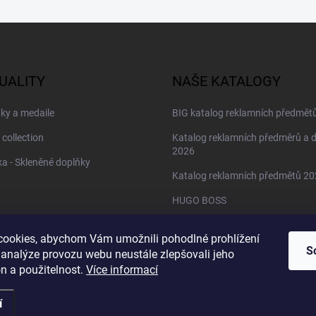
UALITY
NAŠE KATALOGY
ky a medaile
BIG katalog reklamních předmět
 collection
Katalog reklamních předměrů a 
2026
a - Skleněné doplňky
Katalog reklamních předmětů 2
HUGO BOSS
Daniel Wellington
ookies, abychom Vám umožnili pohodlné prohlížení
Christian Lacroix
S
 analýze provozu webu neustále zlepšovali jeho
n a použitelnost.
Více informací
í