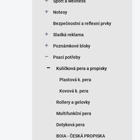
n
Sport a wellness
í
Notesy
p
a
Bezpečnostní a reflexní prvky
n
Sladká reklama
e
l
Poznámkové bloky
Psací potřeby
Kuličková pera a propisky
Plastová k. pera
Kovová k. pera
Rollery a gelovky
Multifunkční pera
Dotyková pera
BOIA - ČESKÁ PROPISKA