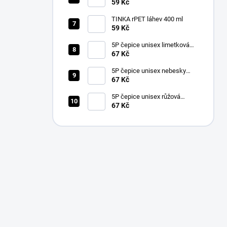
59 Kč
TINKA rPET láhev 400 ml
59 Kč
5P čepice unisex limetková
nastavitelná
67 Kč
5P čepice unisex nebesky
modrá nastavitelná
67 Kč
5P čepice unisex růžová
nastavitelná
67 Kč