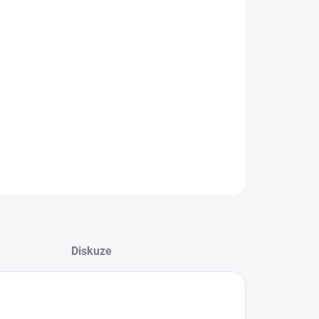
−
+
Přidat do košíku
té pouzdro na tužky se zipem a uchem
ILNÍ INFORMACE
ZEPTAT SE
HLÍDAT
Diskuze