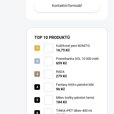
Kontaktní formulář
TOP 10 PRODUKTŮ
Kuličkové pero BONITO
16,75 Kč
Powerbanka SOL 10 000 mAh
659 Kč
RADA
279 Kč
Fantasy tričko pánské bílá
96 Kč
Miles šortky pánské černá
184 Kč
TINKA rPET láhev 400 ml