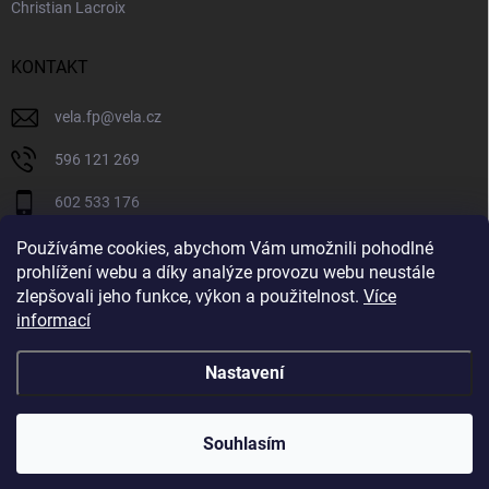
Christian Lacroix
KONTAKT
vela.fp
@
vela.cz
596 121 269
602 533 176
VELA CZECH
Používáme cookies, abychom Vám umožnili pohodlné
prohlížení webu a díky analýze provozu webu neustále
velaczech
zlepšovali jeho funkce, výkon a použitelnost.
Více
informací
https://www.youtube.com/@velaczech
Nastavení
Copyright 2026
Vela.cz
. Všechna práva vyhrazena.
Souhlasím
Vytvořil Shoptet