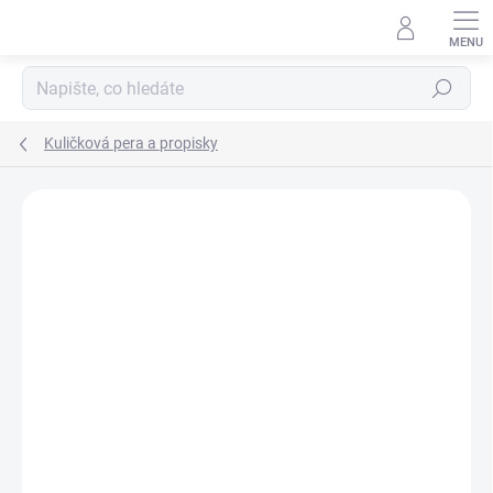
Přejít
na
obsah
Hledat
Kuličková pera a propisky