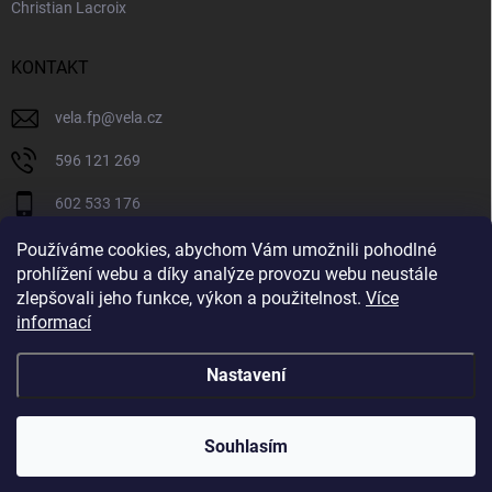
Christian Lacroix
KONTAKT
vela.fp
@
vela.cz
596 121 269
602 533 176
VELA CZECH
Používáme cookies, abychom Vám umožnili pohodlné
prohlížení webu a díky analýze provozu webu neustále
velaczech
zlepšovali jeho funkce, výkon a použitelnost.
Více
informací
https://www.youtube.com/@velaczech
Nastavení
Copyright 2026
Vela.cz
. Všechna práva vyhrazena.
Souhlasím
Vytvořil Shoptet