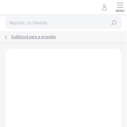
Přejít
na
obsah
Hledat
Kuličková pera a propisky