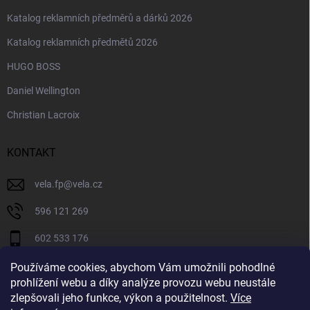
Katalog reklamních předměrů a dárků 2026
Katalog reklamních předmětů 2026
HUGO BOSS
Daniel Wellington
Christian Lacroix
KONTAKT
vela.fp
@
vela.cz
596 121 269
602 533 176
VELA CZECH
Používáme cookies, abychom Vám umožnili pohodlné
prohlížení webu a díky analýze provozu webu neustále
velaczech
zlepšovali jeho funkce, výkon a použitelnost.
Více