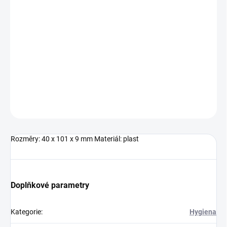
Náplasti (5 ks) v bílém plastovém pouzdře pro uložení do
kabelky.Značení: Tamponový tisk 35 x 60 mm
DETAILNÍ INFORMACE
ZEPTAT SE
HLÍDAT
Neohodnoceno
Podrobnosti hodnocení
Rozměry: 40 x 101 x 9 mm Materiál: plast
Doplňkové parametry
Kategorie
:
Hygiena