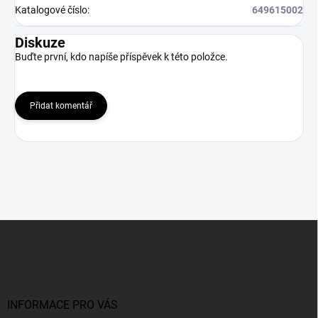
Katalogové číslo
:
649615002
Diskuze
Buďte první, kdo napíše příspěvek k této položce.
Přidat komentář
Z
á
p
a
t
í
INFORMACE PRO VÁS