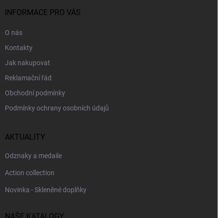
t
í
INFORMACE PRO VÁS
O nás
Kontakty
Jak nakupovat
Reklamační řád
Obchodní podmínky
Podmínky ochrany osobních údajů
AKTUALITY
Odznaky a medaile
Action collection
Novinka - Skleněné doplňky
NAŠE KATALOGY