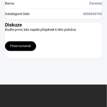
Barva
:
Červená
Katalogové číslo
:
3050630703
Diskuze
Buďte první, kdo napíše příspěvek k této položce.
Přidat komentář
Z
á
p
a