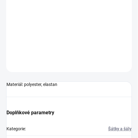
Multifunkční tubulární šátek červené barvy.Plocha pro potisk: 350
x 150 mm
DETAILNÍ INFORMACE
ZEPTAT SE
HLÍDAT
Neohodnoceno
Podrobnosti hodnocení
Materiál: polyester, elastan
Doplňkové parametry
Kategorie
:
Šátky a šály