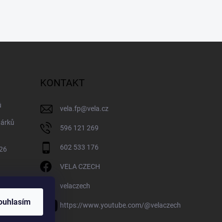
KONTAKT
ů
vela.fp
@
vela.cz
dárků
596 121 269
602 533 176
026
VELA CZECH
velaczech
ouhlasím
https://www.youtube.com/@velaczech