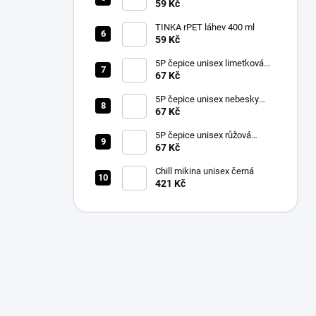
59 Kč
TINKA rPET láhev 400 ml
59 Kč
5P čepice unisex limetková
nastavitelná
67 Kč
5P čepice unisex nebesky
modrá nastavitelná
67 Kč
5P čepice unisex růžová
nastavitelná
67 Kč
Chill mikina unisex černá
421 Kč