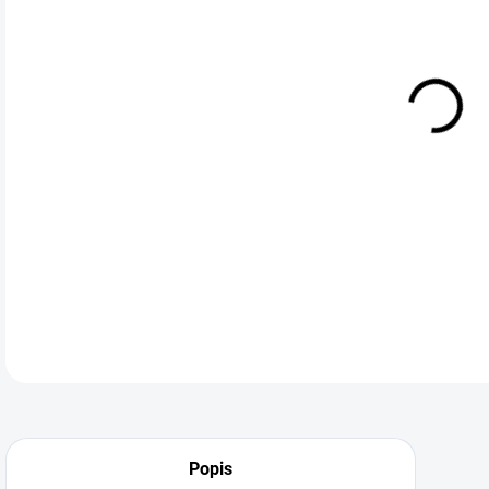
Pla
svět
Tam
DETA
Neohodnoceno
Podrobnosti hodnocení
Popis