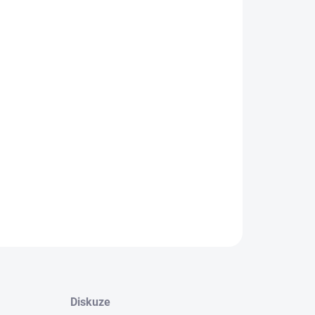
−
+
Přidat do košíku
stová mini baterka s kovovým vzhledem, LED bílým
lem. Baterie je součástí balení.Plocha pro potisk:
ponový tisk 30 x 6 mm
ILNÍ INFORMACE
ZEPTAT SE
HLÍDAT
Diskuze