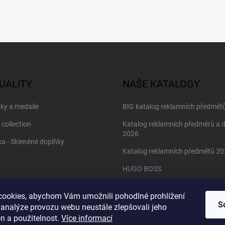
UALITY
NAŠE KATALOGY
ky a medaile
BIG katalog reklamních předmět
 collection
Katalog reklamních předměrů a 
2026
a - Skleněné doplňky
Katalog reklamních předmětů 2
HUGO BOSS
Daniel Wellington
ookies, abychom Vám umožnili pohodlné prohlížení
Christian Lacroix
S
 analýze provozu webu neustále zlepšovali jeho
n a použitelnost.
Více informací