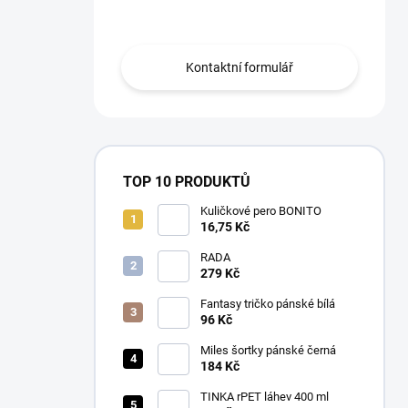
Obraťte se na nás.
Kontaktní formulář
TOP 10 PRODUKTŮ
Kuličkové pero BONITO
16,75 Kč
RADA
279 Kč
Fantasy tričko pánské bílá
96 Kč
Miles šortky pánské černá
184 Kč
TINKA rPET láhev 400 ml