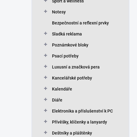
n
Sport a wellness
í
Notesy
p
a
Bezpečnostní a reflexní prvky
n
Sladká reklama
e
l
Poznámkové bloky
Psací potřeby
Luxusní a značková pera
Kancelářské potřeby
Kalendáře
Diáře
Elektronika a příslušenství k PC
Přívěšky, klíčenky a lanyardy
Deštníky a pláštěnky