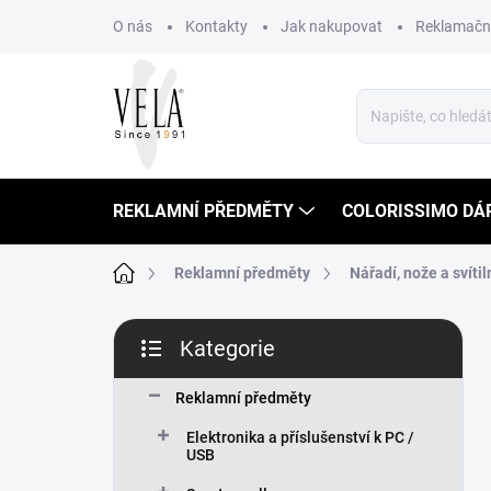
Přejít
O nás
Kontakty
Jak nakupovat
Reklamační
na
obsah
REKLAMNÍ PŘEDMĚTY
COLORISSIMO DÁ
Domů
Reklamní předměty
Nářadí, nože a svítil
P
Kategorie
o
Přeskočit
s
kategorie
t
Reklamní předměty
r
Elektronika a příslušenství k PC /
a
USB
n