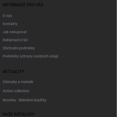
í
INFORMACE PRO VÁS
O nás
Kontakty
Jak nakupovat
Reklamační řád
Obchodní podmínky
Podmínky ochrany osobních údajů
AKTUALITY
Odznaky a medaile
Action collection
Novinka - Skleněné doplňky
NAŠE KATALOGY