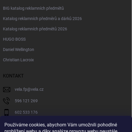
BIG katalog reklamních předmětů
Katalog reklamních předměrů a dárků 2026
Katalog reklamních předmětů 2026
HUGO BOSS
Daniel Wellington
Christian Lacroix
KONTAKT
vela.fp
@
vela.cz
596 121 269
602 533 176
VELA CZECH
Používáme cookies, abychom Vám umožnili pohodlné
prohlížení webu a díky analýze provozu webu neustále