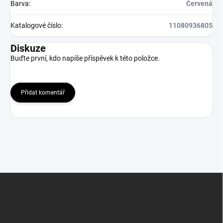
Barva
:
Červená
Katalogové číslo
:
11080936805
Diskuze
Buďte první, kdo napíše příspěvek k této položce.
Přidat komentář
Z
á
p
a
t