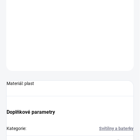
Plastová mini baterka s kovovým vzhledem, LED bílým světlem.
Baterie je součástí balení.Plocha pro potisk: Tamponový tisk 30 x
6 mm
DETAILNÍ INFORMACE
ZEPTAT SE
HLÍDAT
Neohodnoceno
Podrobnosti hodnocení
Materiál: plast
Doplňkové parametry
Kategorie
:
Svítilny a baterky