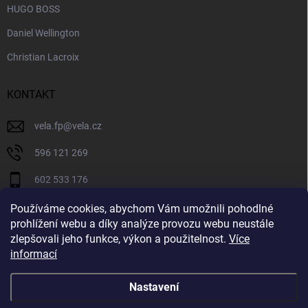
HUGO BOSS
Daniel Wellington
Christian Lacroix
KONTAKT
vela.fp
@
vela.cz
596 121 269
602 533 176
VELA CZECH
Používáme cookies, abychom Vám umožnili pohodlné
prohlížení webu a díky analýze provozu webu neustále
velaczech
zlepšovali jeho funkce, výkon a použitelnost.
Více
informací
https://www.youtube.com/@velaczech
Nastavení