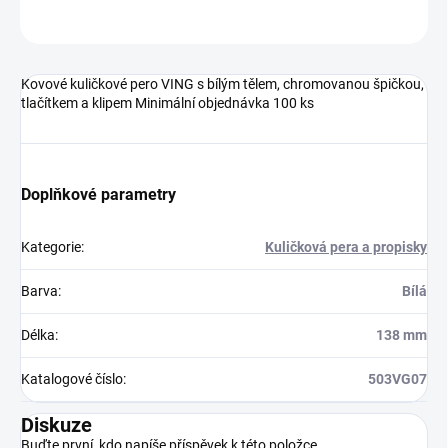
Neohodnoceno
Podrobnosti hodnocení
Kovové kuličkové pero VING s bílým tělem, chromovanou špičkou,
tlačítkem a klipem Minimální objednávka 100 ks
Doplňkové parametry
Kategorie
:
Kuličková pera a propisky
Barva
:
Bílá
Délka
:
138 mm
Katalogové číslo
:
503VG07
Diskuze
Buďte první, kdo napíše příspěvek k této položce.