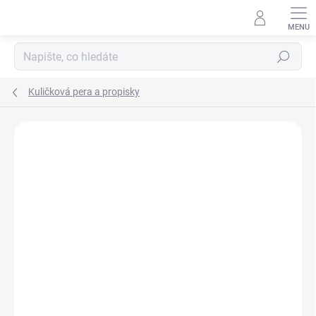
Přejít
na
obsah
Hledat
Kuličková pera a propisky