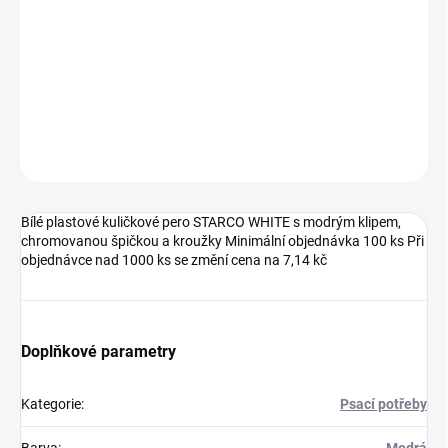
DETAILNÍ INFORMACE
ZEPTAT SE
HLÍDAT
Neohodnoceno
Podrobnosti hodnocení
Bílé plastové kuličkové pero STARCO WHITE s modrým klipem,
chromovanou špičkou a kroužky Minimální objednávka 100 ks Při
objednávce nad 1000 ks se změní cena na 7,14 kč
Doplňkové parametry
Kategorie
:
Psací potřeby