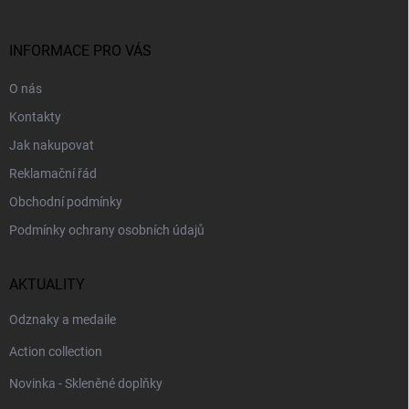
a
t
í
INFORMACE PRO VÁS
O nás
Kontakty
Jak nakupovat
Reklamační řád
Obchodní podmínky
Podmínky ochrany osobních údajů
AKTUALITY
Odznaky a medaile
Action collection
Novinka - Skleněné doplňky