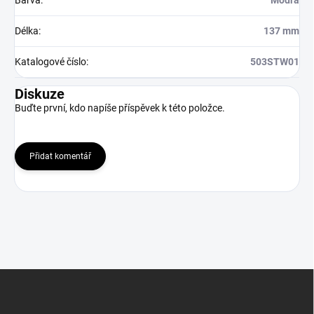
Barva
:
Modrá
Délka
:
137 mm
Katalogové číslo
:
503STW01
Diskuze
Buďte první, kdo napíše příspěvek k této položce.
Přidat komentář
Z
á
p