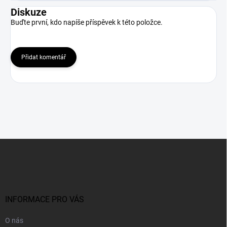
Diskuze
Buďte první, kdo napíše příspěvek k této položce.
Přidat komentář
Z
á
p
a
t
í
INFORMACE PRO VÁS
O nás