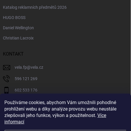
Katalog reklamních předmětů 2026
HUGO BOSS
Daniel Wellington
Christian Lacroix
KONTAKT
vela.fp
@
vela.cz
596 121 269
602 533 176
VELA CZECH
Používáme cookies, abychom Vám umožnili pohodlné
prohlížení webu a díky analýze provozu webu neustále
velaczech
zlepšovali jeho funkce, výkon a použitelnost.
Více
informací
https://www.youtube.com/@velaczech