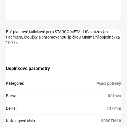
Neohodnoceno
Podrobnosti hodnocení
Bílé plastové kuličkové pero STARCO METALLIC s růžovým
tlačítkem, kroužky a chromovanou špičkou Minimální objednávka
100 ks
Doplňkové parametry
Kategorie
:
Psací potřeby
Barva
:
Růžová
Délka
:
137 mm
Katalogové číslo
:
503STM10