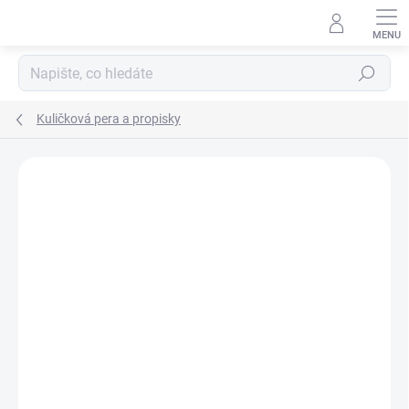
Přejít
na
obsah
Hledat
Kuličková pera a propisky