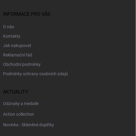
a
t
í
INFORMACE PRO VÁS
O nás
Kontakty
Jak nakupovat
Reklamační řád
Obchodní podmínky
Podmínky ochrany osobních údajů
AKTUALITY
Odznaky a medaile
Action collection
Novinka - Skleněné doplňky