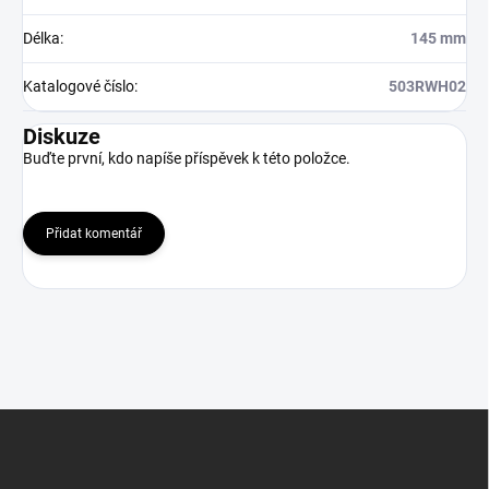
Délka
:
145 mm
Katalogové číslo
:
503RWH02
Diskuze
Buďte první, kdo napíše příspěvek k této položce.
Přidat komentář
Z
á
p