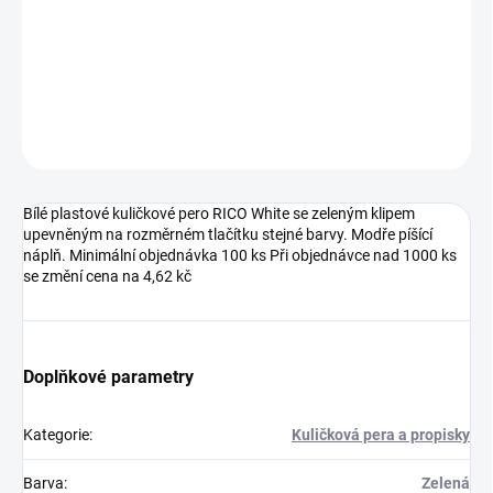
DETAILNÍ INFORMACE
ZEPTAT SE
HLÍDAT
Neohodnoceno
Podrobnosti hodnocení
Bílé plastové kuličkové pero RICO White se zeleným klipem
upevněným na rozměrném tlačítku stejné barvy. Modře píšící
náplň. Minimální objednávka 100 ks Při objednávce nad 1000 ks
se změní cena na 4,62 kč
Doplňkové parametry
Kategorie
:
Kuličková pera a propisky
Barva
:
Zelená