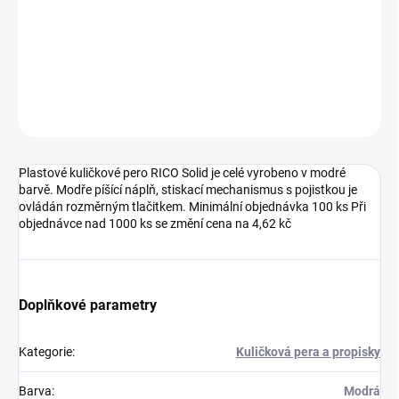
DETAILNÍ INFORMACE
ZEPTAT SE
HLÍDAT
Neohodnoceno
Podrobnosti hodnocení
Plastové kuličkové pero RICO Solid je celé vyrobeno v modré
barvě. Modře píšící náplň, stiskací mechanismus s pojistkou je
ovládán rozměrným tlačitkem. Minimální objednávka 100 ks Při
objednávce nad 1000 ks se změní cena na 4,62 kč
Doplňkové parametry
Kategorie
:
Kuličková pera a propisky
Barva
:
Modrá