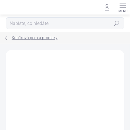
Přejít
na
obsah
Hledat
Kuličková pera a propisky