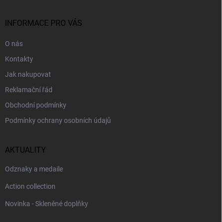
a
t
í
INFORMACE PRO VÁS
O nás
Kontakty
Jak nakupovat
Reklamační řád
Obchodní podmínky
Podmínky ochrany osobních údajů
AKTUALITY
Odznaky a medaile
Action collection
Novinka - Skleněné doplňky