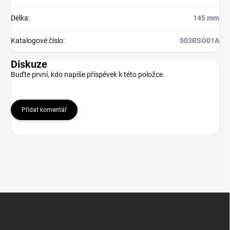
Délka
:
145 mm
Katalogové číslo
:
503RSO01A
Diskuze
Buďte první, kdo napíše příspěvek k této položce.
Přidat komentář
Z
á
p